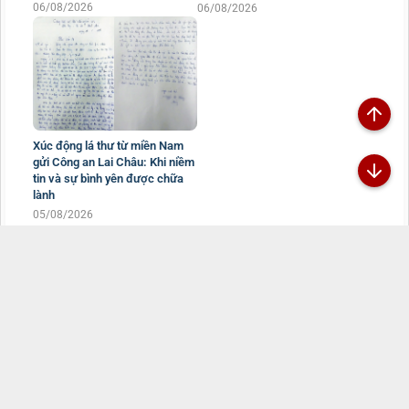
06/08/2026
06/08/2026
Xúc động lá thư từ miền Nam
gửi Công an Lai Châu: Khi niềm
tin và sự bình yên được chữa
lành
05/08/2026
Đã kết nối EMC
TRANG THÔNG TIN ĐIỆN TỬ CÔNG AN TỈNH
LAI CHÂU
Chịu trách nhiệm:
Đại tá Sùng A Súa - Phó Giám đốc Công an tỉnh -