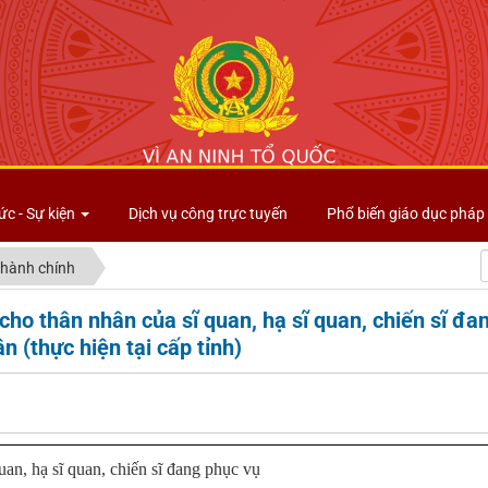
Công an tỉnh Lai Châu
ức - Sự kiện
Dịch vụ công trực tuyến
Phổ biến giáo dục pháp 
 hành chính
cho thân nhân của sĩ quan, hạ sĩ quan, chiến sĩ đa
 (thực hiện tại cấp tỉnh)
uan, hạ sĩ quan, chiến sĩ đang phục vụ