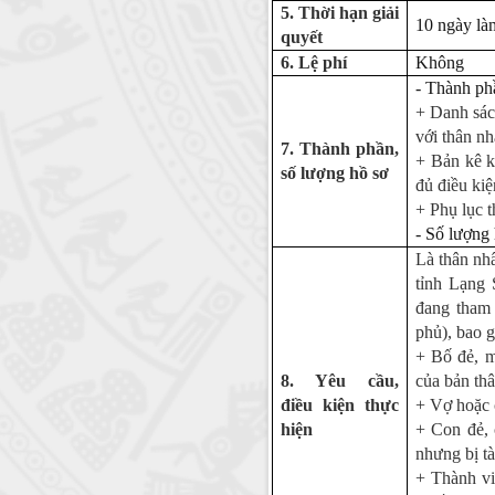
5. Thời hạn giải
10 ngày là
quyết
6. Lệ phí
Không
- Thành ph
+ Danh sác
với thân nh
7. Thành phần,
+ Bản kê k
số lượng hồ sơ
đủ điều ki
+ Phụ lục t
- Số lượng 
Là thân nhâ
tỉnh Lạng 
đang tham 
phủ), bao 
+ Bố đẻ, m
8. Yêu cầu,
của bản th
điều kiện thực
+ Vợ hoặc 
hiện
+ Con đẻ, 
nhưng bị tà
+ Thành vi