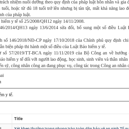
ó trách nhiệm nuôi dưỡng theo quy định của pháp luật hôn nhân và gia đ
tuổi, hoặc từ đủ 18 tuổi trở lên nhưng bị tàn tật, mất khả năng lao đ
nh của pháp luật.
 hiểm y tế số 25/2008/QH12 ngày 14/11/2008.
 46/2014/QH13 ngày 13/6/2014 sửa đổi, bổ sung một số điều Luật
h số 146/2018/NĐ-CP ngày 17/10/2018 của Chính phủ quy định chi 
ẫn biện pháp thi hành một số điều của Luật Bảo hiểm y tế.
ư số 57/2019/TT-BCA ngày 11/11/2019 của Bộ Công an về hướng 
ảo hiểm y tế đối với người lao động, học sinh, sinh viên và thân nhân
iến sỹ, công nhân công an đang phục vụ, công tác trong Công an nhân 
ai
h
ểm y tế.
Title
3
Xét khen thưởng trong phong trào toàn dân bảo vệ an ninh Tổ quố