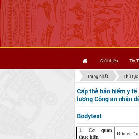
Giới thiệu
Tin T
Trang nhất
Thủ tục
Cấp thẻ bảo hiểm y tế 
lượng Công an nhân dân
Bodytext
1. Cơ quan
Đơn vị sĩ q
thực hiện