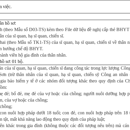
m việc.
ần hồ sơ:
h (theo Mẫu số D03-TS) kèm theo File dữ liệu đề nghị cấp thẻ BHYT
ân của sĩ quan, hạ sĩ quan, chiến sĩ.
hai (theo Mẫu số TK1-TS) của sĩ quan, hạ sĩ quan, chiến sĩ về thân 
ện hưởng chế độ BHYT.
hành viên hộ gia đình của thân nhân.
hồ sơ: 01 bộ.
n của sĩ quan, hạ sĩ quan, chiến sĩ đang công tác trong lực lượng Côn
Sơn (trừ thân nhân của sĩ quan, hạ sĩ quan, chiến sỹ Công an nhân
gia bảo hiểm y tế ở các nhóm đối tượng khác theo quy định của C
gồm:
ẹ đẻ; bố đẻ, mẹ đẻ của vợ hoặc của chồng; người nuôi dưỡng hợp 
ân, của vợ hoặc của chồng;
chồng;
con nuôi hợp pháp dưới 18 tuổi; con đẻ, con nuôi hợp pháp trên 18 
n tật, mất khả năng lao động theo quy định của pháp luật;
ên khác trong gia đình (không thuộc các đối tượng nêu trên) mà cán 