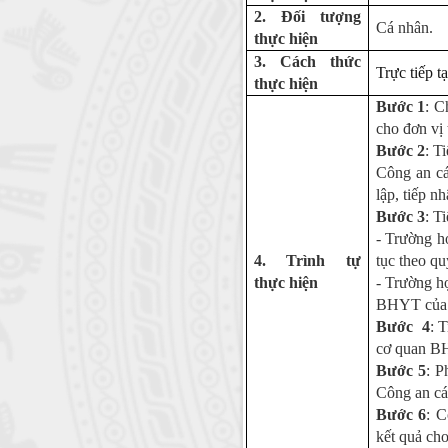
2. Đối tượng
Cá nhân.
thực hiện
3. Cách thức
Trực tiếp t
thực hiện
Bước 1
: C
cho đơn vị 
Bước 2
: T
Công an cá
lập, tiếp n
Bước 3
: T
- Trường h
4. Trình tự
tục theo qu
thực hiện
- Trường hợ
BHYT của t
Bước 4
: 
cơ quan B
Bước 5
: P
Công an cá
Bước 6
: C
kết quả c