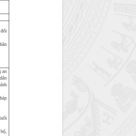
 đối
nhân
g an
 dân
hính
pháp
tuổi
bộ,