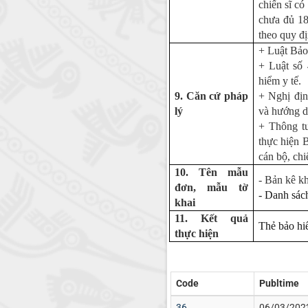
chiến sĩ c
chưa đủ 18 
theo quy đị
+ Luật Bảo
+ Luật số
hiểm y tế.
9. Căn cứ pháp
+ Nghị địn
lý
và hướng d
+ Thông t
thực hiện B
cán bộ, ch
10. Tên mẫu
- Bản kê kh
đơn, mẫu tờ
- Danh sác
khai
11. Kết quả
Thẻ bảo hi
thực hiện
Code
Publtime
36
06/03/202