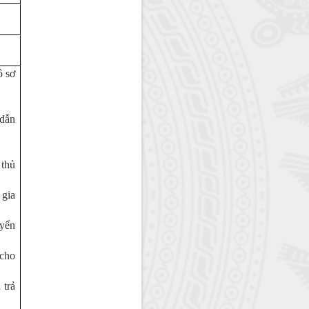
ồ sơ
 dẫn
 thủ
 gia
uyển
 cho
 trả