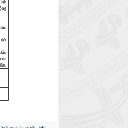
ình
ộng
 Bảo
tiết
dẫn
 của
dân.
c (thực hiện tại cấp tỉnh)