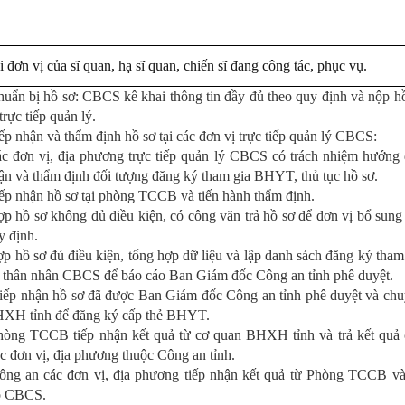
ại đơn vị của sĩ quan, hạ sĩ quan, chiến sĩ đang công tác, phục vụ.
huẩn bị hồ sơ: CBCS kê khai thông tin đầy đủ theo quy định và nộp h
trực tiếp quản lý.
iếp nhận và thẩm định hồ sơ tại các đơn vị trực tiếp quản lý CBCS:
c đơn vị, địa phương trực tiếp quản lý CBCS có trách nhiệm hướng
hận và thẩm định đối tượng đăng ký tham gia BHYT, thủ tục hồ sơ.
iếp nhận hồ sơ tại phòng TCCB và tiến hành thẩm định.
ợp hồ sơ không đủ điều kiện, có công văn trả hồ sơ để đơn vị bổ sung
y định.
p hồ sơ đủ điều kiện, tổng hợp dữ liệu và lập danh sách đăng ký tham
hân nhân CBCS để báo cáo Ban Giám đốc Công an tỉnh phê duyệt.
Tiếp nhận hồ sơ đã được Ban Giám đốc Công an tỉnh phê duyệt và ch
HXH tỉnh để đăng ký cấp thẻ BHYT.
hòng TCCB tiếp nhận kết quả từ cơ quan BHXH tỉnh và trả kết quả
c đơn vị, địa phương thuộc Công an tỉnh.
ông an các đơn vị, địa phương tiếp nhận kết quả từ Phòng TCCB và
ho CBCS.