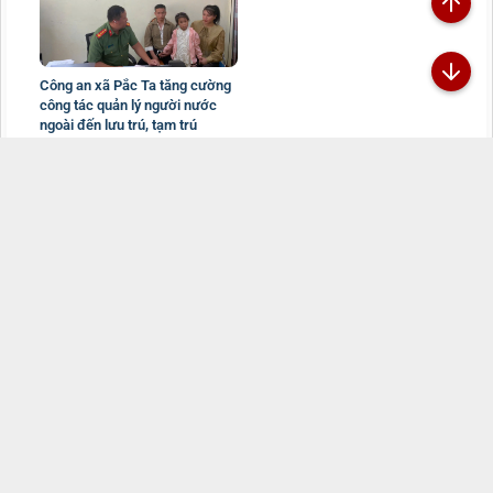
Công an xã Pắc Ta tăng cường
công tác quản lý người nước
ngoài đến lưu trú, tạm trú
01/08/2026
Đã kết nối EMC
TRANG THÔNG TIN ĐIỆN TỬ CÔNG AN TỈNH
LAI CHÂU
Chịu trách nhiệm:
Đại tá Sùng A Súa - Phó Giám đốc Công an tỉnh -
Trưởng Ban Biên tập
Đường Nguyễn Hữu Thọ, Tổ 16, phường Tân Phong, tỉnh Lai Châu
069.2469.502