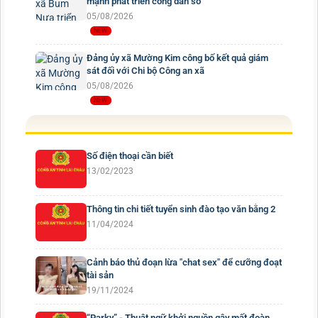
mạnh phát triển công dân số
05/08/2026
Đảng ủy xã Mường Kim công bố kết quả giám
sát đối với Chi bộ Công an xã
05/08/2026
Số điện thoại cần biết
13/02/2023
Thông tin chi tiết tuyển sinh đào tạo văn bằng 2
11/04/2024
Cảnh báo thủ đoạn lừa "chat sex" để cưỡng đoạt
tài sản
19/11/2024
“Parky” - Thuật ngữ khởi nguồn gây mất đoàn