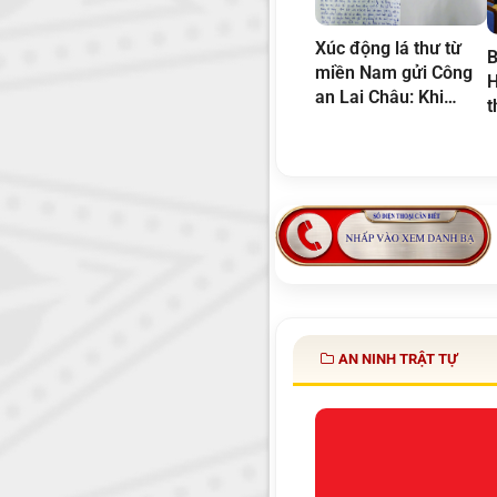
Xúc động lá thư từ
B
miền Nam gửi Công
H
an Lai Châu: Khi
t
niềm tin và sự bình
yên được chữa lành
AN NINH TRẬT TỰ