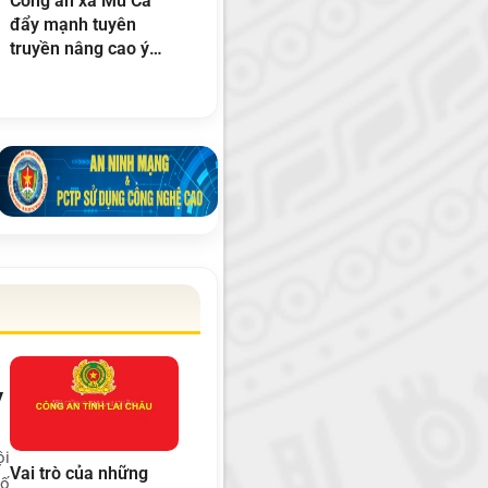
Công an xã Mù Cả
đẩy mạnh tuyên
truyền nâng cao ý
thức bảo vệ và phát
triển rừng
ỳ
ội
Vai trò của những
số