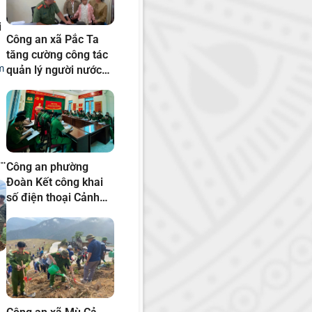
i
Công an xã Pắc Ta
tăng cường công tác
quản lý người nước
ngoài đến lưu trú,
tạm trú
Công an phường
Đoàn Kết công khai
số điện thoại Cảnh
sát khu vực phục vụ
Nhân dân
i