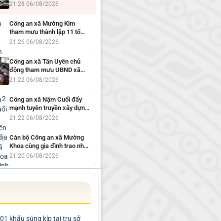
tuyên...
21:28 06/08/2026
Công an xã Mường Kim
tham mưu thành lập 11 tổ
công tác đẩy...
21:26 06/08/2026
Công an xã Tân Uyên chủ
động tham mưu UBND xã
Tân Uyên hội...
21:22 06/08/2026
Công an xã Nậm Cuổi đẩy
mạnh tuyên truyền xây dựng
địa bàn...
21:22 06/08/2026
Cán bộ Công an xã Mường
Khoa cùng gia đình trao nhu
yếu phẩm...
21:20 06/08/2026