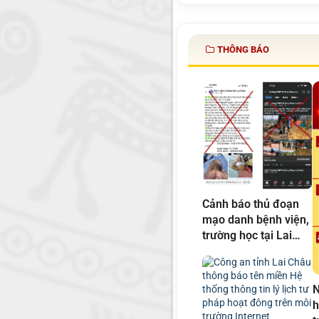
THÔNG BÁO
Cảnh báo thủ đoạn
mạo danh bệnh viện,
trường học tại Lai
Châu kêu gọi từ thiện
để lừa đảo chiếm
đoạt tài sản
N
h