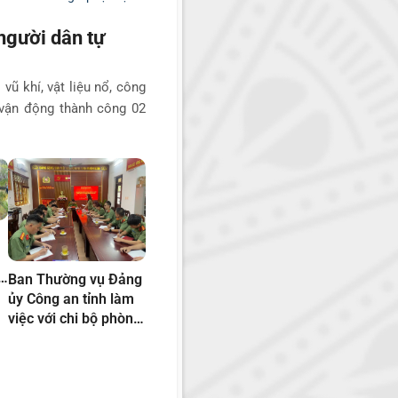
người dân tự
vũ khí, vật liệu nổ, công
 vận động thành công 02
ỗ
Ban Thường vụ Đảng
ủy Công an tỉnh làm
việc với chi bộ phòng
An ninh chính trị nội
bộ