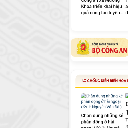
Công an xã Mường
T
Khoa triển khai hiệu
a
quả công tác tuyên
đ
truyền, vận động thu
l
hồi vũ khí, vật liệu nổ,
a
công cụ hỗ trợ.
g
CHỐNG DIỄN BIẾN HÒA 
Chân dung những kẻ
T
phản động ở hải
đ