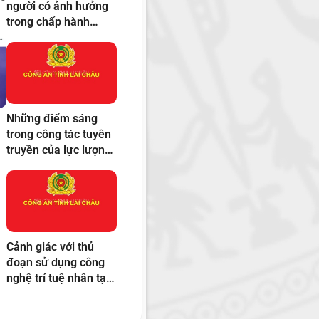
người có ảnh hưởng
trong chấp hành
pháp luật
Những điểm sáng
trong công tác tuyên
truyền của lực lượng
Công an cơ sở
g
Cảnh giác với thủ
đoạn sử dụng công
nghệ trí tuệ nhân tạo
(AI) để xuyên tạc,
chống phá trên