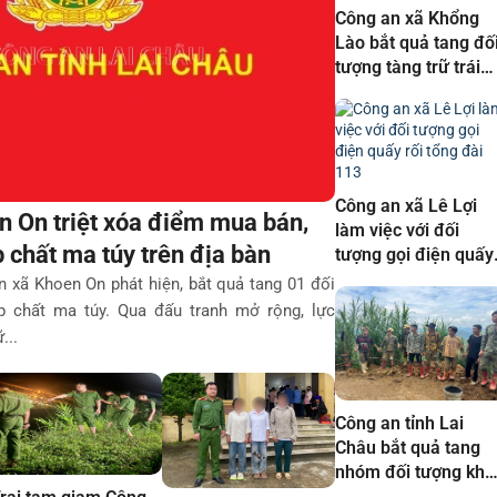
Công an xã Khổng
Lào bắt quả tang đố
tượng tàng trữ trái
phép chất ma túy
Công an xã Lê Lợi
n On triệt xóa điểm mua bán,
làm việc với đối
p chất ma túy trên địa bàn
tượng gọi điện quấy
rối tổng đài 113
 xã Khoen On phát hiện, bắt quả tang 01 đối
ép chất ma túy. Qua đấu tranh mở rộng, lực
...
Công an tỉnh Lai
Châu bắt quả tang
nhóm đối tượng kha
thác vàng trái phép