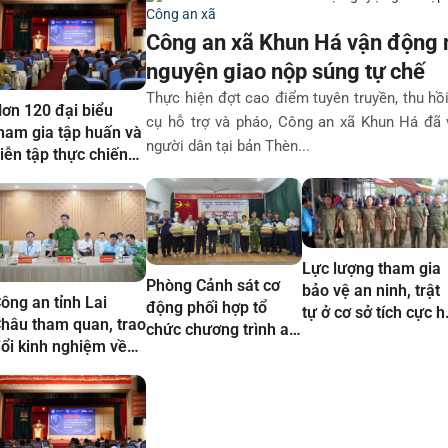
Công an xã Khun Há vận động 
nguyện giao nộp súng tự chế
Thực hiện đợt cao điểm tuyên truyền, thu hồi 
ơn 120 đại biểu
cụ hỗ trợ và pháo, Công an xã Khun Há đã
ham gia tập huấn và
người dân tại bản Thèn...
iễn tập thực chiến
ảo đảm an ninh
ạng, ứng cứu sự cố
Lực lượng tham gia
Phòng Cảnh sát cơ
bảo vệ an ninh, trật
ông an tỉnh Lai
động phối hợp tổ
tự ở cơ sở tích cực h
hâu tham quan, trao
chức chương trình an
trợ khám sức khỏe
ổi kinh nghiệm về
sinh xã hội tại bản
toàn dân tại xã Tân
ông tác dữ liệu và
Nậm Manh
Uyên.
huyển đổi số tại
rung tâm Dữ liệu
uốc gia