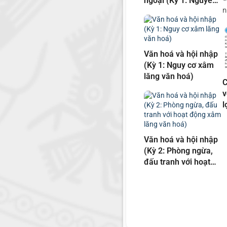
ngoại (Kỳ 1: Nguyễn
n
Văn Đài)
Văn hoá và hội nhập
(Kỳ 1: Nguy cơ xâm
lăng văn hoá)
C
v
l
x
t
N
Văn hoá và hội nhập
g
(Kỳ 2: Phòng ngừa,
đấu tranh với hoạt
động xâm lăng văn
hoá)