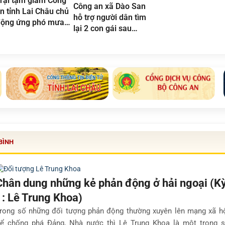
rại tạm giam Công
Công an xã Dào San
trong hang sâu.
n tỉnh Lai Châu chủ
hỗ trợ người dân tìm
ộng ứng phó mưa
lại 2 con gái sau
ũ, bảo đảm tuyệt đối
nhiều ngày tìm kiếm
n toàn cơ sở giam
iữ
BÌNH
Chân dung những kẻ phản động ở hải ngoại (K
1: Lê Trung Khoa)
rong số những đối tượng phản động thường xuyên lên mạng xã h
ể chống phá Đảng, Nhà nước thì Lê Trung Khoa là một trong 