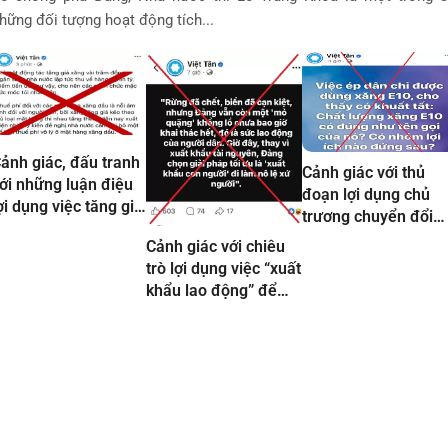
hững đối tượng hoạt động tích...
ảnh giác, đấu tranh
Cảnh giác với thủ
ới những luận điệu
đoạn lợi dụng chủ
ợi dụng việc tăng giá
trương chuyển đổi
ăng dầu để xuyên
sang xăng E10 để
Cảnh giác với chiêu
ạc, chống phá Đảng,
tuyên truyền chống
trò lợi dụng việc “xuất
hà nước trên không
phá của tổ chức Việt
khẩu lao động” để
ian mạng
Tân và các đối tượn
chống phá của các
phản động, cơ hội
thế lực thù địch,
chính trị
chống đối