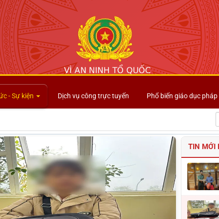
Công an tỉnh Lai Châu
ức - Sự kiện
Dịch vụ công trực tuyến
Phổ biến giáo dục pháp 
TIN MỚI