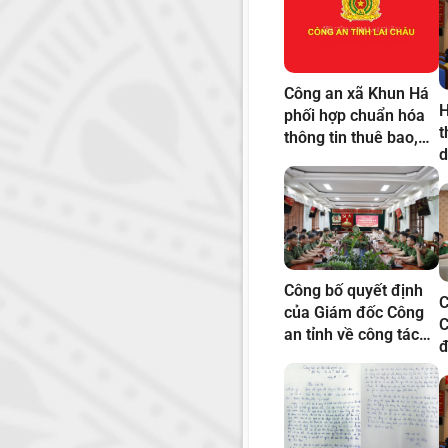
Công an xã Khun Há
H
phối hợp chuẩn hóa
t
thông tin thuê bao,
d
hỗ trợ Nhân dân kích
b
hoạt tài khoản định
m
danh điện tử mức 2
Công bố quyết định
C
của Giám đốc Công
C
an tỉnh về công tác
đ
cán bộ
c
c
T
q