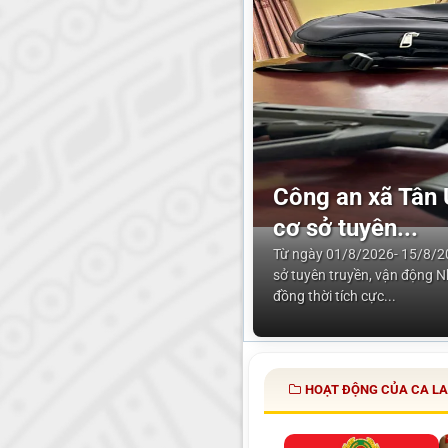
Công an xã Tân 
cơ sở tuyên...
Từ ngày 01/8/2026- 15/8/20
sở tuyên truyền, vận động 
đồng thời tích cực...
HOẠT ĐỘNG CỦA CA LA