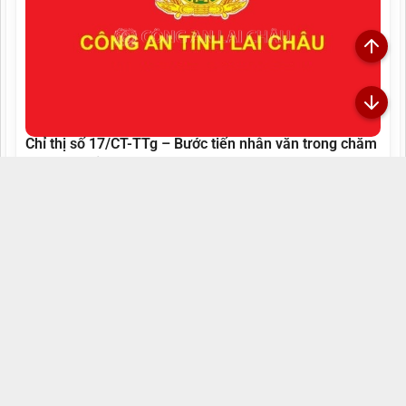
Chỉ thị số 17/CT-TTg – Bước tiến nhân văn trong chăm
sóc sức khỏe toàn dân
13/05/2026 10:44:00
Đã xem: 722
Ngày 06/5/2026, Thủ tướng Chính phủ đã ban hành Chỉ thị
số 17/CT-TTg về việc tổ chức khám sức khỏe định kỳ hoặc
khám sàng lọc miễn phí cho người dân trên phạm vi cả
nước. Đây được xem là một chủ...