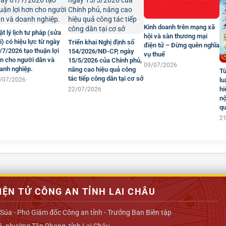
Kinh doanh trên mạng xã
ật lý lịch tư pháp (sửa
hội và sàn thương mại
i) có hiệu lực từ ngày
Triển khai Nghị định số
điện tử – Đừng quên nghĩa
/7/2026 tạo thuận lợi
154/2026/NĐ-CP, ngày
vụ thuế
n cho người dân và
15/5/2026 của Chính phủ,
09/07/2026
anh nghiệp.
nâng cao hiệu quả công
Từ
tác tiếp công dân tại cơ sở
/07/2026
lu
hi
22/07/2026
nộ
q
2
IỆN TỬ CÔNG AN TỈNH LAI CHÂU
 Súa - Phó Giám đốc Công an tỉnh - Trưởng Ban Biên tập