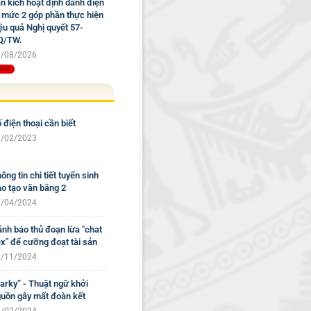
n kích hoạt định danh điện
 mức 2 góp phần thực hiện
ệu quả Nghị quyết 57-
Q/TW.
/08/2026
 điện thoại cần biết
/02/2023
ông tin chi tiết tuyển sinh
o tạo văn bằng 2
/04/2024
nh báo thủ đoạn lừa "chat
x" để cưỡng đoạt tài sản
/11/2024
arky” - Thuật ngữ khởi
uồn gây mất đoàn kết