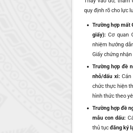
Thay vào đó, thẩm 
quy định rõ cho lực
Trường hợp mất 
giấy):
Cơ quan C
nhiệm hướng dẫn 
Giấy chứng nhận 
Trường hợp đề n
nhỏ/dấu xi:
Cán 
chức thực hiện t
hình thức theo y
Trường hợp đề ng
mẫu con dấu:
Cá
thủ tục
đăng ký l