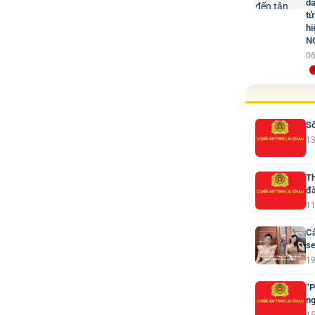
dâ
tử
hi
N
06
Số
13
Th
đà
11
Cả
se
19
“P
ng