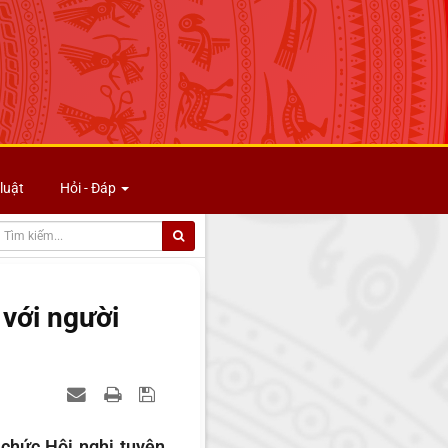
luật
Hỏi - Đáp
 với người
chức Hội nghị tuyên