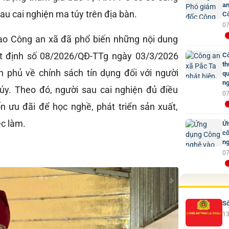
an
au cai nghiện ma túy trên địa bàn.
Cô
07
đạo Công an xã đã phổ biến những nội dung
t định số 08/2026/QĐ-TTg ngày 03/3/2026
Cô
th
 phủ về chính sách tín dụng đối với người
qu
ng
úy. Theo đó, người sau cai nghiện đủ điều
07
n ưu đãi để học nghề, phát triển sản xuất,
ệc làm.
Ứn
cô
ng
07
Số
13