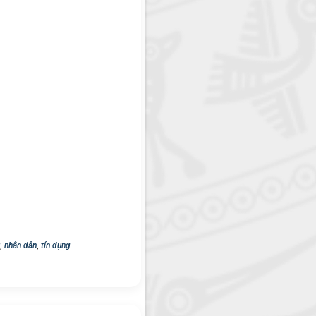
,
nhân dân
,
tín dụng