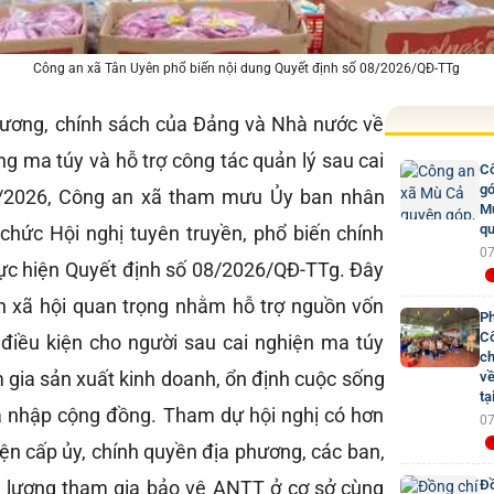
Công an xã Tân Uyên phổ biến nội dung Quyết định số 08/2026/QĐ-TTg
rương, chính sách của Đảng và Nhà nước về
g ma túy và hỗ trợ công tác quản lý sau cai
Cô
gó
5/2026, Công an xã tham mưu Ủy ban nhân
Mư
qu
chức Hội nghị tuyên truyền, phổ biến chính
07
thực hiện Quyết định số 08/2026/QĐ-TTg. Đây
nh xã hội quan trọng nhằm hỗ trợ nguồn vốn
Ph
Cô
o điều kiện cho người sau cai nghiện ma túy
ch
 gia sản xuất kinh doanh, ổn định cuộc sống
về
tạ
a nhập cộng đồng. Tham dự hội nghị có hơn
07
diện cấp ủy, chính quyền địa phương, các ban,
c lượng tham gia bảo vệ ANTT ở cơ sở cùng
Đồ