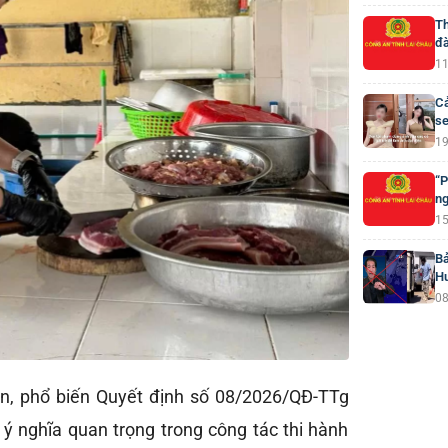
Th
đà
11
Cả
se
19
“P
ng
15
Bả
H
08
ền, phổ biến Quyết định số 08/2026/QĐ-TTg
 ý nghĩa quan trọng trong công tác thi hành