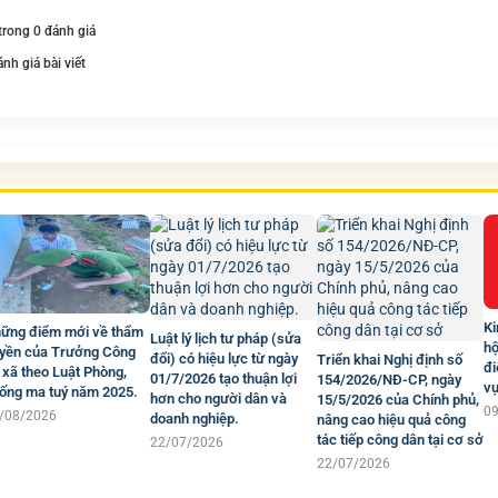
 trong 0 đánh giá
ánh giá bài viết
Ki
ững điểm mới về thẩm
Luật lý lịch tư pháp (sửa
hộ
yền của Trưởng Công
đổi) có hiệu lực từ ngày
Triển khai Nghị định số
đi
 xã theo Luật Phòng,
01/7/2026 tạo thuận lợi
154/2026/NĐ-CP, ngày
vụ
ống ma tuý năm 2025.
hơn cho người dân và
15/5/2026 của Chính phủ,
0
/08/2026
doanh nghiệp.
nâng cao hiệu quả công
tác tiếp công dân tại cơ sở
22/07/2026
22/07/2026