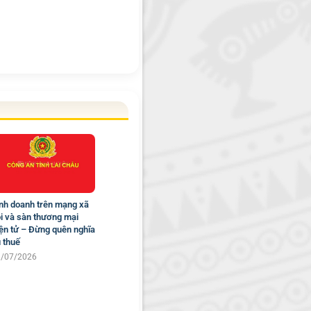
nh doanh trên mạng xã
i và sàn thương mại
ện tử – Đừng quên nghĩa
 thuế
9/07/2026