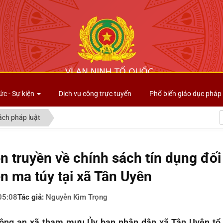
Công an tỉnh Lai Châu
ức - Sự kiện
Dịch vụ công trực tuyến
Phổ biến giáo dục pháp 
ách pháp luật
n truyền về chính sách tín dụng đối
ện ma túy tại xã Tân Uyên
05:08
Tác giả:
Nguyễn Kim Trọng
ông an xã tham mưu Ủy ban nhân dân xã Tân Uyên tổ 