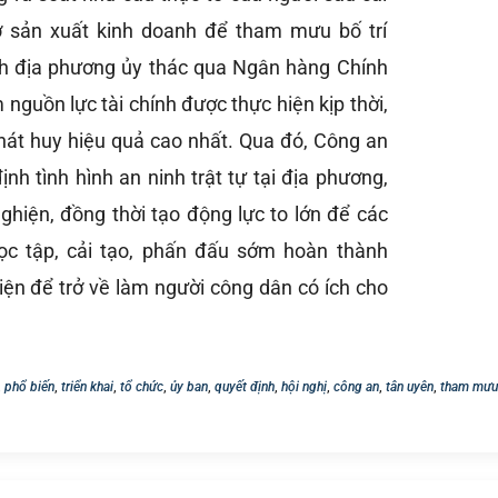
ở sản xuất kinh doanh để tham mưu bố trí
h địa phương ủy thác qua Ngân hàng Chính
 nguồn lực tài chính được thực hiện kịp thời,
hát huy hiệu quả cao nhất. Qua đó, Công an
nh tình hình an ninh trật tự tại địa phương,
 nghiện, đồng thời tạo động lực to lớn để các
ọc tập, cải tạo, phấn đấu sớm hoàn thành
iện để trở về làm người công dân có ích cho
,
phổ biến
,
triển khai
,
tổ chức
,
ủy ban
,
quyết định
,
hội nghị
,
công an
,
tân uyên
,
tham mưu