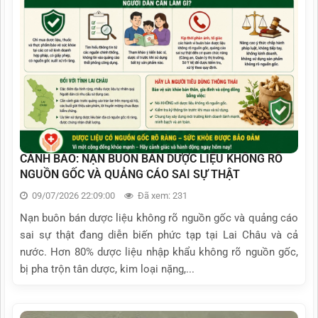
CẢNH BÁO: NẠN BUÔN BÁN DƯỢC LIỆU KHÔNG RÕ
NGUỒN GỐC VÀ QUẢNG CÁO SAI SỰ THẬT
09/07/2026 22:09:00
Đã xem: 231
Nạn buôn bán dược liệu không rõ nguồn gốc và quảng cáo
sai sự thật đang diễn biến phức tạp tại Lai Châu và cả
nước. Hơn 80% dược liệu nhập khẩu không rõ nguồn gốc,
bị pha trộn tân dược, kim loại nặng,...