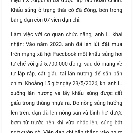
hiệu FX Airguns) đã được lắp ráp hoàn chỉnh.
Khẩu súng ở trạng thái cò đã đóng, bên trong
băng đạn còn 07 viên đạn chì.
Làm việc với cơ quan chức năng, anh L. khai
nhận: Vào năm 2023, anh đã lén lút đặt mua
trên mạng xã hội Facebook một khẩu súng hơi
tự chế với giá 5.700.000 đồng, sau đó mang về
tự lắp ráp, cất giấu tại lán nương để săn bắn
chim. Khoảng 15 giờ ngày 23/5/2026, khi anh L.
xuống lán nương và lấy khẩu súng được cất
giấu trong thùng nhựa ra. Do nòng súng hướng
lên trên, đạn đã lên nòng sẵn và bình hơi được
bơm từ trước nên khi vừa nhấc lên, súng bất
ngờ cướp cò. Viên đạn chì bắn thẳng vào ngực