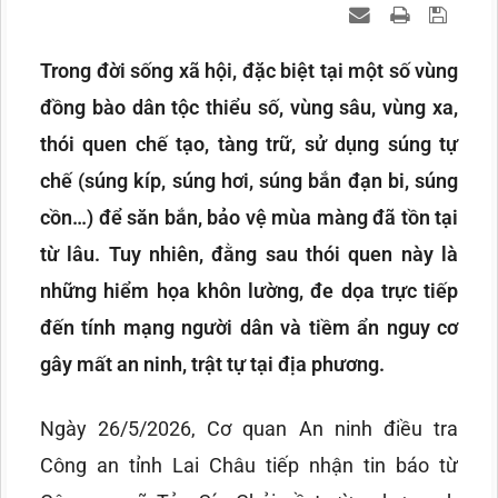
Trong đời sống xã hội, đặc biệt tại một số vùng
đồng bào dân tộc thiểu số, vùng sâu, vùng xa,
thói quen chế tạo, tàng trữ, sử dụng súng tự
chế (súng kíp, súng hơi, súng bắn đạn bi, súng
cồn…) để săn bắn, bảo vệ mùa màng đã tồn tại
từ lâu. Tuy nhiên, đằng sau thói quen này là
những hiểm họa khôn lường, đe dọa trực tiếp
đến tính mạng người dân và tiềm ẩn nguy cơ
gây mất an ninh, trật tự tại địa phương.
Ngày 26/5/2026, Cơ quan An ninh điều tra
Công an tỉnh Lai Châu tiếp nhận tin báo từ