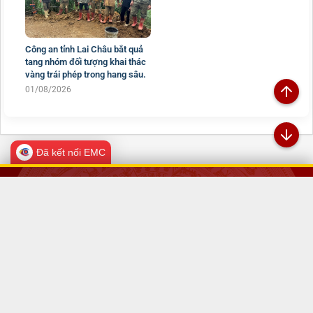
Công an tỉnh Lai Châu bắt quả
tang nhóm đối tượng khai thác
vàng trái phép trong hang sâu.
01/08/2026
Đã kết nối EMC
TRANG THÔNG TIN ĐIỆN TỬ CÔNG AN TỈNH
LAI CHÂU
Chịu trách nhiệm:
Đại tá Sùng A Súa - Phó Giám đốc Công an tỉnh -
Trưởng Ban Biên tập
Đường Nguyễn Hữu Thọ, Tổ 16, phường Tân Phong, tỉnh Lai Châu
069.2469.502