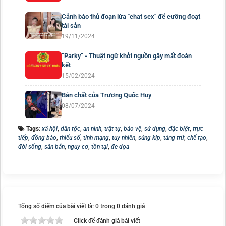
Cảnh báo thủ đoạn lừa "chat sex" để cưỡng đoạt
tài sản
19/11/2024
“Parky” - Thuật ngữ khởi nguồn gây mất đoàn
kết
15/02/2024
Bản chất của Trương Quốc Huy
08/07/2024
Tags:
xã hội
,
dân tộc
,
an ninh
,
trật tự
,
bảo vệ
,
sử dụng
,
đặc biệt
,
trực
tiếp
,
đồng bào
,
thiểu số
,
tính mạng
,
tuy nhiên
,
súng kíp
,
tàng trữ
,
chế tạo
,
đời sống
,
săn bắn
,
nguy cơ
,
tồn tại
,
đe dọa
Tổng số điểm của bài viết là: 0 trong 0 đánh giá
Click để đánh giá bài viết