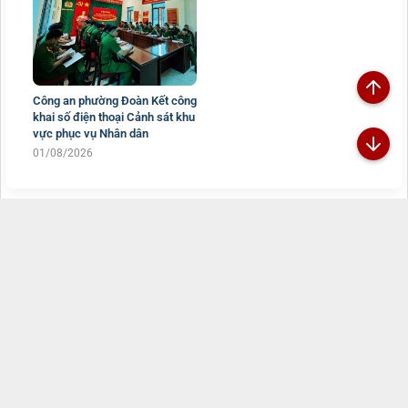
Công an phường Đoàn Kết công
khai số điện thoại Cảnh sát khu
vực phục vụ Nhân dân
01/08/2026
Đã kết nối EMC
TRANG THÔNG TIN ĐIỆN TỬ CÔNG AN TỈNH
LAI CHÂU
Chịu trách nhiệm:
Đại tá Sùng A Súa - Phó Giám đốc Công an tỉnh -
Trưởng Ban Biên tập
Đường Nguyễn Hữu Thọ, Tổ 16, phường Tân Phong, tỉnh Lai Châu