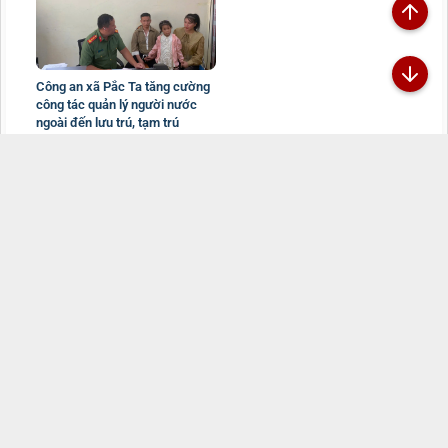
Công an xã Pắc Ta tăng cường
công tác quản lý người nước
ngoài đến lưu trú, tạm trú
01/08/2026
Đã kết nối EMC
TRANG THÔNG TIN ĐIỆN TỬ CÔNG AN TỈNH
LAI CHÂU
Chịu trách nhiệm:
Đại tá Sùng A Súa - Phó Giám đốc Công an tỉnh -
Trưởng Ban Biên tập
Đường Nguyễn Hữu Thọ, Tổ 16, phường Tân Phong, tỉnh Lai Châu
069.2469.502