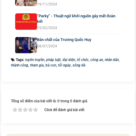
19/11/2024
“Parky” - Thuật ngữ khởi nguồn gây mất đoàn
kết
15/02/2024
Bản chất của Trương Quốc Huy
08/07/2024
Tags:
tuyên truyền
,
pháp luật
,
đại diện
,
tổ chức
,
công an
,
nhân dân
,
thành công
,
tham gia
,
bà con
,
tối ngày
,
sông đà
Tổng số điểm của bài viết là: 0 trong 0 đánh giá
Click để đánh giá bài viết