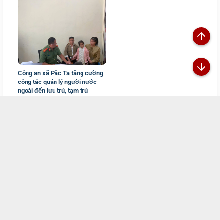
Công an xã Pắc Ta tăng cường
công tác quản lý người nước
ngoài đến lưu trú, tạm trú
01/08/2026
Đã kết nối EMC
TRANG THÔNG TIN ĐIỆN TỬ CÔNG AN TỈNH
LAI CHÂU
Chịu trách nhiệm:
Đại tá Sùng A Súa - Phó Giám đốc Công an tỉnh -
Trưởng Ban Biên tập