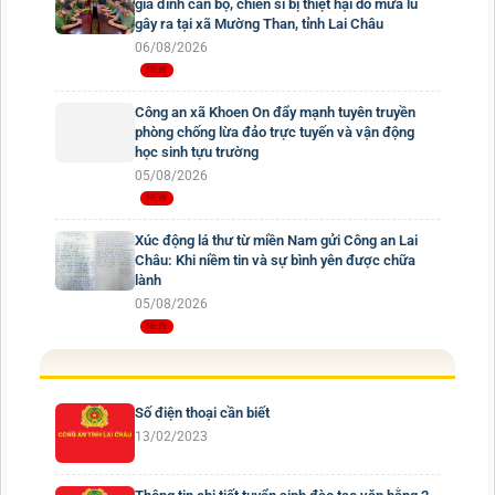
gia đình cán bộ, chiến sĩ bị thiệt hại do mưa lũ
gây ra tại xã Mường Than, tỉnh Lai Châu
06/08/2026
Công an xã Khoen On đẩy mạnh tuyên truyền
phòng chống lừa đảo trực tuyến và vận động
học sinh tựu trường
05/08/2026
Xúc động lá thư từ miền Nam gửi Công an Lai
Châu: Khi niềm tin và sự bình yên được chữa
lành
05/08/2026
Số điện thoại cần biết
13/02/2023