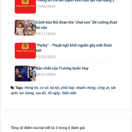
Thông tin chi tiết tuyển sinh đào tạo văn bằng 2
11/04/2024
Cảnh báo thủ đoạn lừa "chat sex" để cưỡng đoạt
tài sản
19/11/2024
“Parky” - Thuật ngữ khởi nguồn gây mất đoàn
kết
15/02/2024
Bản chất của Trương Quốc Huy
08/07/2024
Tags:
thông tin
,
cơ sở
,
hà nội
,
phối hợp
,
nhanh chóng
,
công an
,
tân
uyên
,
lực lượng
,
sau đó
,
tối ngày
,
thiếu niên
Tổng số điểm của bài viết là: 0 trong 0 đánh giá