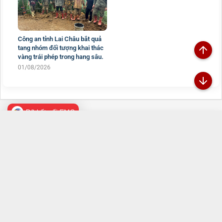
Công an tỉnh Lai Châu bắt quả
tang nhóm đối tượng khai thác
vàng trái phép trong hang sâu.
01/08/2026
Đã kết nối EMC
TRANG THÔNG TIN ĐIỆN TỬ CÔNG AN TỈNH
LAI CHÂU
Chịu trách nhiệm:
Đại tá Sùng A Súa - Phó Giám đốc Công an tỉnh -
Trưởng Ban Biên tập
Đường Nguyễn Hữu Thọ, Tổ 16, phường Tân Phong, tỉnh Lai Châu
069.2469.502