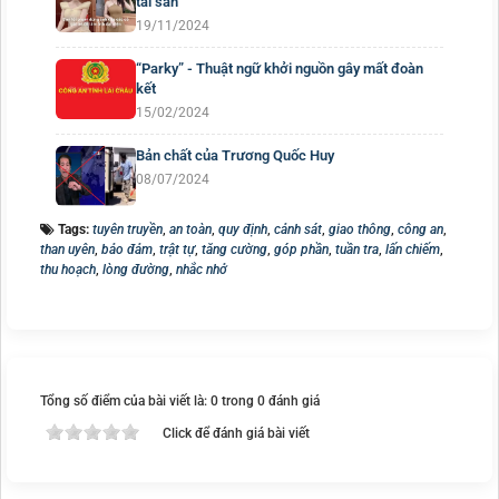
tài sản
19/11/2024
“Parky” - Thuật ngữ khởi nguồn gây mất đoàn
kết
15/02/2024
Bản chất của Trương Quốc Huy
08/07/2024
Tags:
tuyên truyền
,
an toàn
,
quy định
,
cảnh sát
,
giao thông
,
công an
,
than uyên
,
bảo đảm
,
trật tự
,
tăng cường
,
góp phần
,
tuần tra
,
lấn chiếm
,
thu hoạch
,
lòng đường
,
nhắc nhở
Tổng số điểm của bài viết là: 0 trong 0 đánh giá
Click để đánh giá bài viết