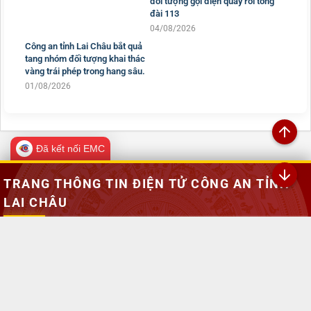
tang đối tượng tàng trữ trái
đối tượng gọi điện quấy rối tổng
phép chất ma túy
đài 113
04/08/2026
04/08/2026
Công an tỉnh Lai Châu bắt quả
tang nhóm đối tượng khai thác
vàng trái phép trong hang sâu.
01/08/2026
Đã kết nối EMC
TRANG THÔNG TIN ĐIỆN TỬ CÔNG AN TỈNH
LAI CHÂU
Chịu trách nhiệm:
Đại tá Sùng A Súa - Phó Giám đốc Công an tỉnh -
Trưởng Ban Biên tập
Đường Nguyễn Hữu Thọ, Tổ 16, phường Tân Phong, tỉnh Lai Châu
069.2469.502