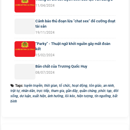
11/04/2024
Cảnh báo thủ đoạn lừa "chat sex" để cưỡng đoạt
tài sản
19/11/2024
“Parky” - Thuật ngữ khởi nguồn gây mất đoàn
kết
15/02/2024
Bản chất của Trương Quốc Huy
08/07/2024
Tags:
tuyên truyền
,
thời gian
,
tổ chức
,
hoạt động
,
tôn giáo
,
an ninh
,
trật tự
,
nhân dân
,
trực tiếp
,
tham gia
,
gần đây
,
quần chúng
,
phức tạp
,
đời
sống
,
dư luận
,
xuất hiện
,
ảnh hưởng
,
lôi kéo
,
hiện tượng
,
tín ngưỡng
,
bất
bình