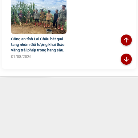
Công an tỉnh Lai Châu bắt quả
tang nhóm đối tượng khai thác
vàng trái phép trong hang sâu.
01/08/2026
Đã kết nối EMC
TRANG THÔNG TIN ĐIỆN TỬ CÔNG AN TỈNH
LAI CHÂU
Chịu trách nhiệm:
Đại tá Sùng A Súa - Phó Giám đốc Công an tỉnh -
Trưởng Ban Biên tập
Đường Nguyễn Hữu Thọ, Tổ 16, phường Tân Phong, tỉnh Lai Châu