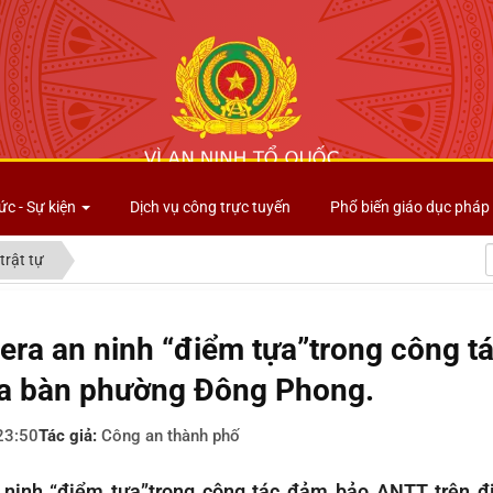
Công an tỉnh Lai Châu
ức - Sự kiện
Dịch vụ công trực tuyến
Phổ biến giáo dục pháp 
trật tự
ra an ninh “điểm tựa”trong công t
ịa bàn phường Đông Phong.
23:50
Tác giả:
Công an thành phố
ninh “điểm tựa”trong công tác đảm bảo ANTT trên 