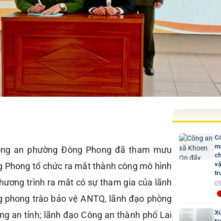
Cô
mạ
ông an phường Đông Phong đã tham mưu
ch
vậ
 Phong tổ chức ra mắt thành công mô hình
tr
hương trình ra mắt có sự tham gia của lãnh
05
 phong trào bảo vệ ANTQ, lãnh đạo phòng
Xú
ông an tỉnh; lãnh đạo Công an thành phố Lai