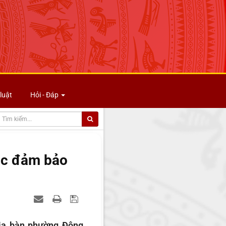
luật
Hỏi - Đáp
ác đảm bảo
địa bàn phường Đông