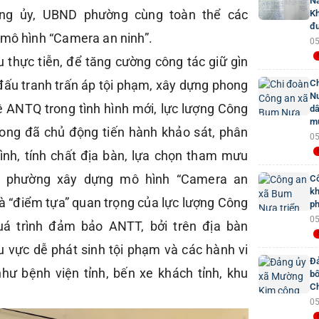
Na
ng ủy, UBND phường cùng toàn thể các
Kh
đư
 mô hình “Camera an ninh”.
05
u thực tiễn, để tăng cường công tác giữ gìn
ấu tranh trấn áp tội phạm, xây dựng phong
Ch
Nư
ệ ANTQ trong tình hình mới, lực lượng Công
dâ
mứ
ng đã chủ động tiến hành khảo sát, phân
05
 hình, tính chất địa bàn, lựa chọn tham mưu
D phường xây dựng mô hình “Camera an
Cô
kh
là “điểm tựa” quan trọng của lực lượng Công
ph
05
uá trình đảm bảo ANTT, bởi trên địa bàn
 vực dễ phát sinh tội phạm và các hành vi
Đả
hư bệnh viện tỉnh, bến xe khách tỉnh, khu
bố
Ch
05