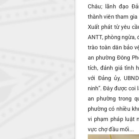
Châu; lãnh đạo Đả
thành viên tham gia
Xuất phát từ yêu cầ
ANTT, phòng ngừa, đ
trào toàn dân bảo v
an phường Đông Pho
tích, đánh giá tình
với Đảng ủy, UBN
ninh”. Đây được coi 
an phường trong q
phường có nhiều khu
vi phạm pháp luật n
vực chợ đầu mối...