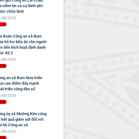
m gửi Công an Lai Châu:
i niềm tin và sự bình yên
ợc chữa lành
/08/2026
i đoàn Công an xã Bum
a hỗ trợ bữa ăn cho người
n đến kích hoạt định danh
c độ 2
/08/2026
ng an xã Bum Nưa triển
ai cao điểm đẩy mạnh
át triển công dân số
/08/2026
ng ủy xã Mường Kim công
 kết quả giám sát đối với
i bộ Công an xã
/08/2026