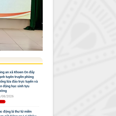
ng an xã Khoen On đẩy
nh tuyên truyền phòng
ống lừa đảo trực tuyến và
n động học sinh tựu
ường
/08/2026
c động lá thư từ miền