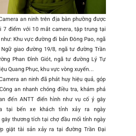
 Camera an ninh trên địa bàn phường được
tại 7 điểm với 10 mắt camera, tập trung tại
ng như: Khu vực đường đi bản Đông Pao, ngã
 Ngữ giao đường 19/8, ngã tư đường Trần
ường Phan Đình Giót, ngã tư đường Lý Tự
iệu Quang Phục, khu vực vòng xuyến...
Camera an ninh đã phát huy hiệu quả, góp
 Công an nhanh chóng điều tra, khám phá
quan đến ANTT điển hình như vụ cố ý gây
ra tại bến xe khách tỉnh xảy ra ngày
 gây thương tích tại chợ đầu mối tỉnh ngày
p giật tài sản xảy ra tại đường Trần Đại