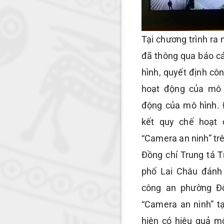
Tại chương trình r
đã thông qua báo c
hình, quyết định cô
hoạt động của mô 
động của mô hình. Đ
kết quy chế hoạt 
“Camera an ninh” tr
Đồng chí Trung tá 
phố Lai Châu đánh
công an phường Đô
“Camera an ninh” tại
hiện có hiệu quả m