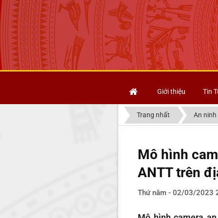
Giới thiệu
Tin T
Trang nhất
An ninh 
Mô hình came
ANTT trên đ
Thứ năm - 02/03/2023 
Mô hình camera an 