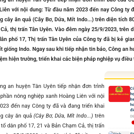
iên với nội dung: Từ đầu năm 2023 đến nay Công ty đ
g cây ăn quả (Cây Bơ, Dứa, Mít Indo...) trên diện tích 
Cả, thị trấn Tân Uyên. Vào đêm ngày 25/9/2023, trên di
 dân phố 17, Thị trấn Tân Uyên của Công ty đã bị kẻ gia
t giống Indo. Ngay sau khi tiếp nhận tin báo, Công an 
m hiện trường, triển khai các biện pháp nghiệp vụ điều t
ng an huyện Tân Uyên tiếp nhận đơn trình
Cô
hợ
 phần nông nghiệp xanh Hoàng Liên với nội
ba
ho
023 đến nay Công ty đã và đang triển khai
đi
ng cây ăn quả
(Cây Bơ, Dứa, Mít Indo...)
trên
06
 tổ dân phố 17, 21 và Bản Chạm Cả, thị trấn
Si