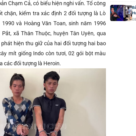
bản Chạm Cả, có biểu hiện nghi vấn. Tổ công
Bả
t chặn, kiểm tra xác định 2 đối tượng là Lò
H
08
m 1990 và Hoàng Văn Toan, sinh năm 1996
u Pắt, xã Thân Thuộc, huyện Tân Uyên, qua
c phát hiện thu giữ của hai đối tượng hai bao
cây mít giống Indo còn tươi, 02 gói bột màu
ủa các đối tượng là Heroin.