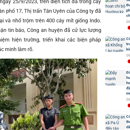
gày 25/9/2023, trên diện tích đã trồng cây
th
dân phố 17, Thị trấn Tân Uyên của Công ty đã
ph
ch
ại và nhổ trộm trên 400 cây mít giống Indo.
06
hận tin báo, Công an huyện đã cử lực lượng
iệm hiện trường, triển khai các biện pháp
Cô
tr
ác minh làm rõ.
kí
06
Đẩ
hư
ho
đị
mứ
06
Cô
th
dâ