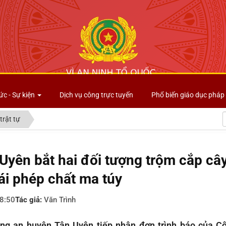
Công an tỉnh Lai Châu
ức - Sự kiện
Dịch vụ công trực tuyến
Phổ biến giáo dục pháp 
trật tự
Uyên bắt hai đối tượng trộm cắp cây
rái phép chất ma túy
8:50
Tác giả:
Văn Trình
ng an huyện Tân Uyên tiếp nhận đơn trình báo của C