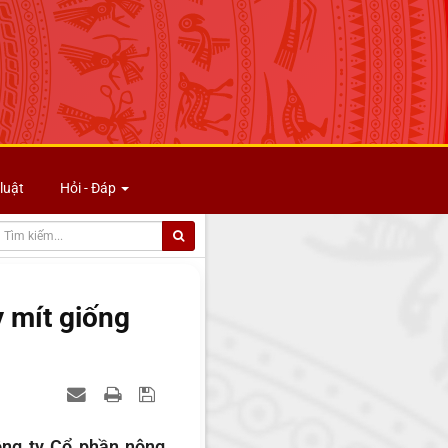
luật
Hỏi - Đáp
 mít giống
ông ty Cổ phần nông