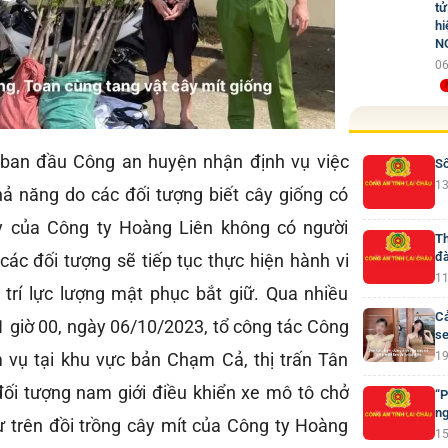
tử
hi
N
06
a ban đầu Công an huyện nhận định vụ việc
Số
13
hả năng do các đối tượng biết cây giống có
cây của Công ty Hoàng Liên không có người
Th
đà
ể các đối tượng sẽ tiếp tục thực hiện hành vi
11
trí lực lượng mật phục bắt giữ. Qua nhiều
Cả
1 giờ 00, ngày 06/10/2023, tổ công tác Công
se
 vụ tại khu vực bản Chạm Cả, thị trấn Tân
19
đối tượng nam giới điều khiển xe mô tô chở
“P
ng
từ trên đồi trồng cây mít của Công ty Hoàng
15