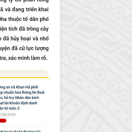
ã và đang triển khai
80ha thuộc tổ dân phố
ện tích đã trồng cây
n đã hủy hoại và nhổ
huyện đã cử lực lượng
ra, xác minh làm rõ.
ng an xã Khun Há phối
p chuẩn hóa thông tin thuê
o, hỗ trợ Nhân dân kích
ạt tài khoản định danh
ện tử mức 2
/08/2026
nh hoạt chi bộ thường kỳ