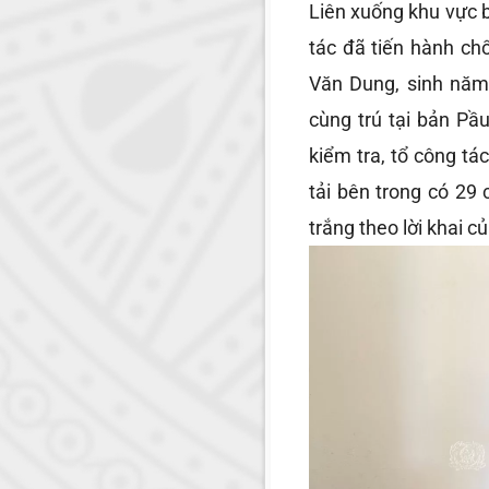
Liên xuống khu vực 
tác đã tiến hành chố
Văn Dung, sinh nă
cùng trú tại bản Pầ
kiểm tra, tổ công tá
tải bên trong có 29 
trắng theo lời khai c