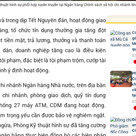
huật hình sự phối hợp tuyên truyền tại Ngân hàng Chính sách xã hội chi nhánh tỉ
và trong dịp Tết Nguyên đán, hoạt động giao
àng, tổ chức tín dụng thường gia tăng đột
Cô
gó
t tiền mặt, trả lương, thưởng và thanh toán
Mư
qu
 dân, doanh nghiệp tăng cao là điều kiện
07
 tội phạm, đặc biệt là tội phạm trộm, cướp tài
nh ý định hoạt động.
Ph
Cô
Chi nhánh Ngân hàng Nhà nước, trên địa bàn
ch
về
 chi nhánh, phòng giao dịch, quỹ tín dụng
tạ
07
thống 27 máy ATM, CDM đang hoạt động.
ểm trọng yếu cần được bảo vệ nghiêm ngặt.
Đồ
gừa, Phòng Kỹ thuật hình sự đã tăng cường
an
Cô
ngân hàng thực hiện đồng bộ các biện pháp