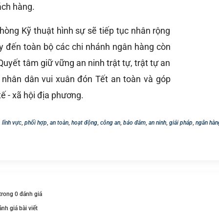
ách hàng.
 Phòng Kỹ thuật hình sự sẽ tiếp tục nhân rộng
y đến toàn bộ các chi nhánh ngân hàng còn
 Quyết tâm giữ vững an ninh trật tự, trật tự an
ụ nhân dân vui xuân đón Tết an toàn và góp
tế - xã hội địa phương.
,
lĩnh vực
,
phối hợp
,
an toàn
,
hoạt động
,
công an
,
bảo đảm
,
an ninh
,
giải pháp
,
ngân hàn
 trong 0 đánh giá
ánh giá bài viết