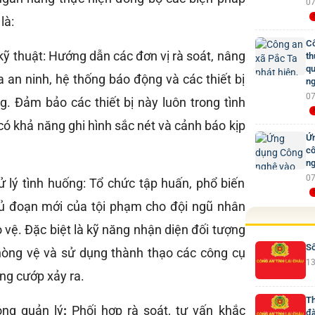
07
là:
Cô
kỹ thuật: Hướng dẫn các đơn vị rà soát, nâng
th
qu
 an ninh, hệ thống báo động và các thiết bị
ng
07
g. Đảm bảo các thiết bị này luôn trong tình
 có khả năng ghi hình sắc nét và cảnh báo kịp
Ứn
cô
ng
07
 lý tình huống: Tổ chức tập huấn, phổ biến
hủ đoạn mới của tội phạm cho đội ngũ nhân
o vệ. Đặc biệt là kỹ năng nhận diện đối tượng
Số
hòng vệ và sử dụng thành thạo các công cụ
13
ống cướp xảy ra.
Th
ong quản lý
:
Phối hợp rà soát, tư vấn khắc
đà