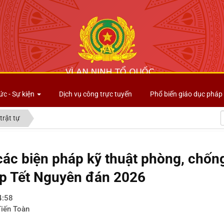
Công an tỉnh Lai Châu
ức - Sự kiện
Dịch vụ công trực tuyến
Phổ biến giáo dục pháp 
trật tự
ác biện pháp kỹ thuật phòng, chốn
ịp Tết Nguyên đán 2026
4:58
Tiến Toàn