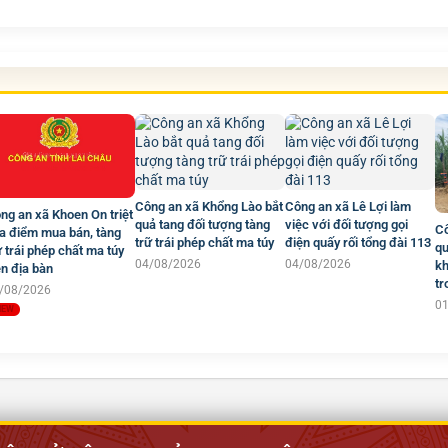
Công an xã Khổng Lào bắt
Công an xã Lê Lợi làm
ng an xã Khoen On triệt
quả tang đối tượng tàng
việc với đối tượng gọi
Cô
a điểm mua bán, tàng
trữ trái phép chất ma túy
điện quấy rối tổng đài 113
qu
ữ trái phép chất ma túy
04/08/2026
04/08/2026
kh
ên địa bàn
tr
/08/2026
0