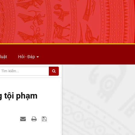
luật
Hỏi - Đáp
g tội phạm