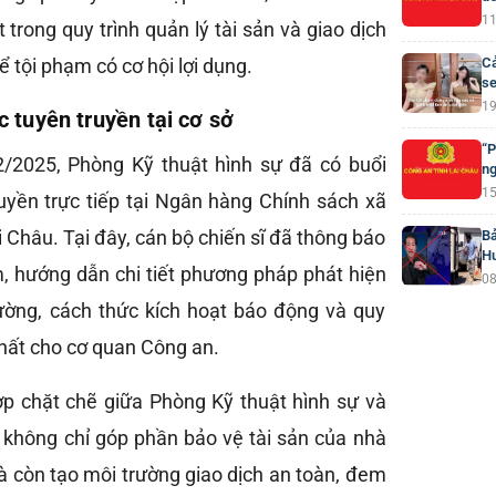
11
 trong quy trình quản lý tài sản và giao dịch
 tội phạm có cơ hội lợi dụng.
Cả
se
19
 tuyên truyền tại cơ sở
“P
2/2025, Phòng Kỹ thuật hình sự đã có buổi
ng
15
ruyền trực tiếp tại Ngân hàng Chính sách xã
i Châu. Tại đây, cán bộ chiến sĩ đã thông báo
Bả
H
m, hướng dẫn chi tiết phương pháp phát hiện
08
ường, cách thức kích hoạt báo động và quy
nhất cho cơ quan Công an.
p chặt chẽ giữa Phòng Kỹ thuật hình sự và
g không chỉ góp phần bảo vệ tài sản của nhà
 còn tạo môi trường giao dịch an toàn, đem