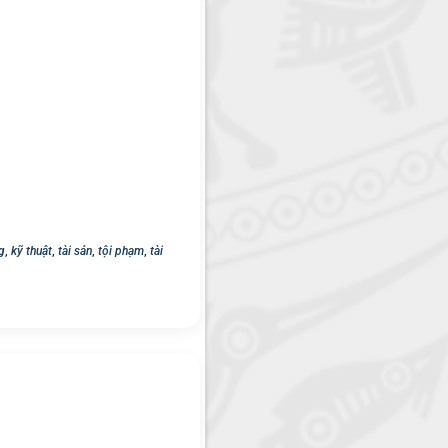
g
,
kỹ thuật
,
tài sản
,
tội phạm
,
tài