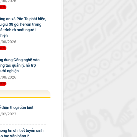
/08/2026
ng an xã Pắc Ta phát hiện,
u giữ 38 gói heroin trong
á trình rà soát người
hiện
/08/2026
g dụng Công nghệ vào
ng tác quản lý, hỗ trợ
ười nghiện
/08/2026
 điện thoại cần biết
/02/2023
ông tin chi tiết tuyển sinh
o tạo văn bằng 2