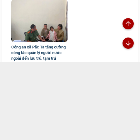
Công an xã Pắc Ta tăng cường
công tác quản lý người nước
ngoài đến lưu trú, tạm trú
01/08/2026
Đã kết nối EMC
TRANG THÔNG TIN ĐIỆN TỬ CÔNG AN TỈNH
LAI CHÂU
Chịu trách nhiệm:
Đại tá Sùng A Súa - Phó Giám đốc Công an tỉnh -
Trưởng Ban Biên tập