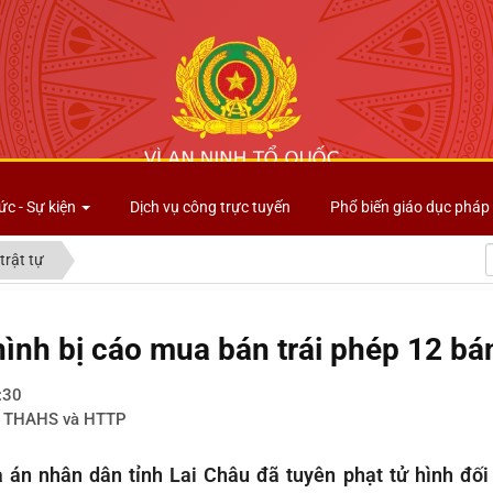
Công an tỉnh Lai Châu
ức - Sự kiện
Dịch vụ công trực tuyến
Phổ biến giáo dục pháp 
trật tự
hình bị cáo mua bán trái phép 12 bá
:30
t THAHS và HTTP
 án nhân dân tỉnh Lai Châu đã tuyên phạt tử hình đối