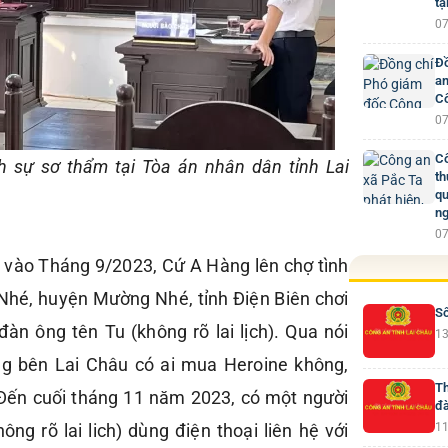
tạ
07
Đồ
an
Cô
07
Cô
h sự sơ thẩm tại Tòa án nhân dân tỉnh Lai
th
qu
ng
07
 vào Tháng 9/2023, Cứ A Hàng lên chợ tình
hé, huyện Mường Nhé, tỉnh Điện Biên chơi
Số
àn ông tên Tu (không rõ lai lịch). Qua nói
13
g bên Lai Châu có ai mua Heroine không,
Th
 Đến cuối tháng 11 năm 2023, có một người
đà
ng rõ lai lich) dùng điện thoại liên hệ với
11