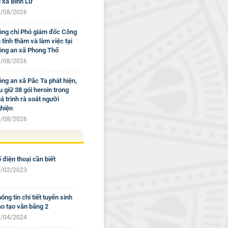
i xã Bình Lư
/08/2026
ng chí Phó giám đốc Công
 tỉnh thăm và làm việc tại
ng an xã Phong Thổ
/08/2026
ng an xã Pắc Ta phát hiện,
u giữ 38 gói heroin trong
á trình rà soát người
hiện
/08/2026
 điện thoại cần biết
/02/2023
ông tin chi tiết tuyển sinh
o tạo văn bằng 2
/04/2024