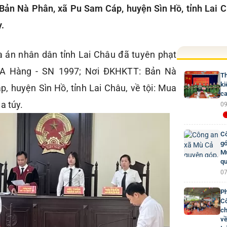
ản Nà Phân, xã Pu Sam Cáp, huyện Sìn Hồ, tỉnh Lai C
y.
 án nhân dân tỉnh Lai Châu đã tuyên phạt
ứ A Hàng - SN 1997; Nơi ĐKHKTT: Bản Nà
Th
ki
, huyện Sìn Hồ, tỉnh Lai Châu, về tội: Mua
ca
a túy.
09
Cô
gó
Mư
qu
07
Ph
Cô
ch
về