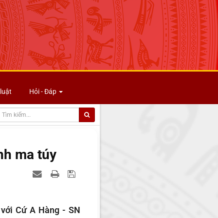
luật
Hỏi - Đáp
nh ma túy
 với Cứ A Hàng - SN