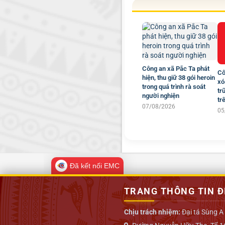
Công an xã Pắc Ta phát
Cô
hiện, thu giữ 38 gói heroin
xó
trong quá trình rà soát
tr
người nghiện
tr
07/08/2026
05
Đã kết nối EMC
TRANG THÔNG TIN Đ
Chịu trách nhiệm:
Đại tá Sùng A