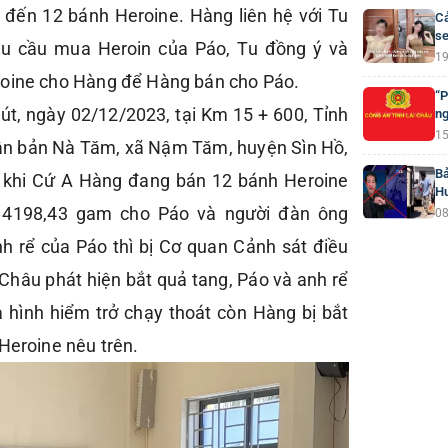
 đến 12 bánh Heroine. Hàng liên hệ với Tu
Cả
se
hu cầu mua Heroin của Páo, Tu đồng ý và
19
roine cho Hàng để Hàng bán cho Páo.
“P
hút, ngày 02/12/2023, tại Km 15 + 600, Tỉnh
ng
15
hận bản Nà Tăm, xã Nậm Tăm, huyện Sìn Hồ,
Bả
ng khi Cứ A Hàng đang bán 12 bánh Heroine
H
g 4198,43 gam cho Páo và người đàn ông
08
anh rể của Páo thì bị Cơ quan Cảnh sát điều
 Châu phát hiện bắt quả tang, Páo và anh rể
a hình hiểm trở chạy thoát còn Hàng bị bắt
Heroine nêu trên.