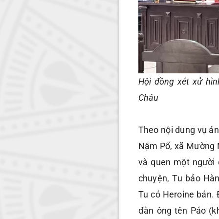
Hội đồng xét xử hìn
Châu
Theo nội dung vụ án
Nậm Pố, xã Mường N
và quen một người đ
chuyện, Tu bảo Hàn
Tu có Heroine bán.
đàn ông tên Páo (khô