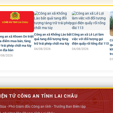
Công an xã Khổng Lào bắt
Công an xã Lê Lợi làm
ng an xã Khoen On triệt
quả tang đối tượng tàng
việc với đối tượng gọi
Cô
a điểm mua bán, tàng
trữ trái phép chất ma túy
điện quấy rối tổng đài 113
qu
ữ trái phép chất ma túy
04/08/2026
04/08/2026
kh
ên địa bàn
tr
/08/2026
0
IỆN TỬ CÔNG AN TỈNH LAI CHÂU
 Súa - Phó Giám đốc Công an tỉnh - Trưởng Ban Biên tập