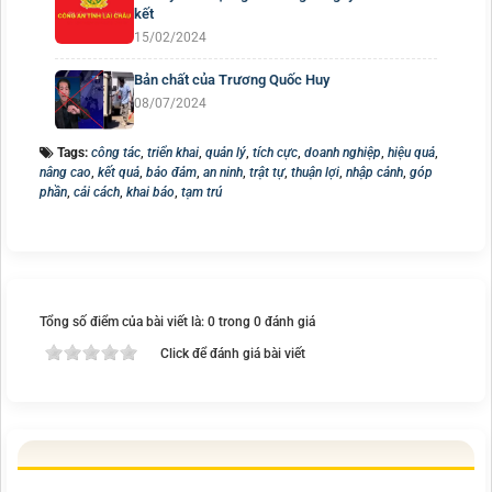
kết
15/02/2024
Bản chất của Trương Quốc Huy
08/07/2024
Tags:
công tác
,
triển khai
,
quản lý
,
tích cực
,
doanh nghiệp
,
hiệu quả
,
nâng cao
,
kết quả
,
bảo đảm
,
an ninh
,
trật tự
,
thuận lợi
,
nhập cảnh
,
góp
phần
,
cải cách
,
khai báo
,
tạm trú
Tổng số điểm của bài viết là: 0 trong 0 đánh giá
Click để đánh giá bài viết