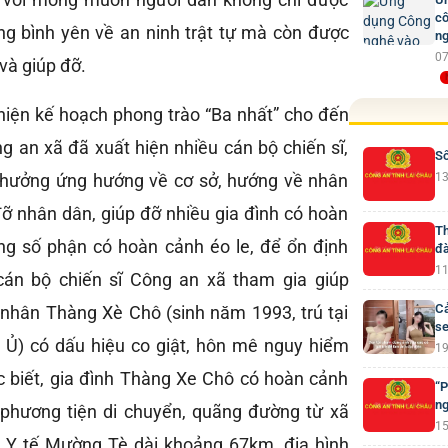
cô
ng bình yên về an ninh trật tự mà còn được
ng
07
và giúp đỡ.
 hiện kế hoạch phong trào “Ba nhất” cho đến
g an xã đã xuất hiện nhiều cán bộ chiến sĩ,
Số
ể hưởng ứng hướng về cơ sở, hướng về nhân
13
đỡ nhân dân, giúp đỡ nhiều gia đình có hoàn
Th
ng số phận có hoàn cảnh éo le, để ổn định
đà
11
 cán bộ chiến sĩ Công an xã tham gia giúp
Cả
nhân Thàng Xè Chô (sinh năm 1993, trú tại
se
 Ủ) có dấu hiệu co giật, hôn mê nguy hiểm
19
 biết, gia đình Thàng Xe Chô có hoàn cảnh
“P
ng
 phương tiện di chuyển, quãng đường từ xã
15
 Y tế Mường Tè dài khoảng 67km, địa hình