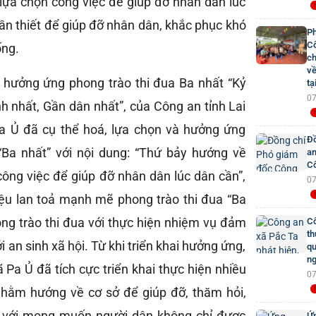
lựa chọn công việc để giúp đỡ nhân dân lúc
cần thiết để giúp đỡ nhân dân, khắc phục khó
Ph
Cô
ống.
ch
về
 hưởng ứng phong trào thi đua Ba nhất “Kỷ
tạ
07
nh nhất, Gần dân nhất”, của Công an tỉnh Lai
a Ủ đã cụ thể hoá, lựa chọn và hưởng ứng
Đồ
“Ba nhất” với nội dung: “Thứ bảy hướng về
an
Cô
công việc để giúp đỡ nhân dân lúc dân cần”,
07
triệu lan toả mạnh mẽ phong trào thi đua “Ba
ng trào thi đua với thực hiện nhiệm vụ đảm
Cô
th
ới an sinh xã hội. Từ khi triển khai hưởng ứng,
qu
ng
 Pa Ủ đã tích cực triển khai thực hiện nhiều
07
nhằm hướng về cơ sở để giúp đỡ, thăm hỏi,
 với mong muốn người dân không chỉ được
Ứn