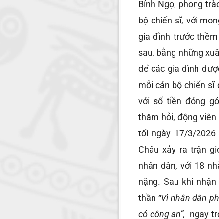
Bính Ngọ, phong trào
bộ chiến sĩ, với mo
gia đình trước thềm
sau, bằng những xu
để các gia đình đư
mỗi cán bộ chiến sĩ
với số tiền đóng g
thăm hỏi, động viên 
tối ngày 17/3/2026 
Châu xảy ra trận gi
nhân dân, với 18 nh
nặng.
Sau khi nhận 
thần
“Vì nhân dân ph
có công an”,
ngay tr