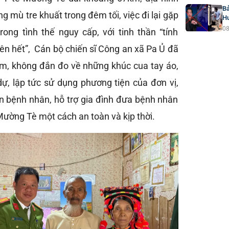
Bả
ng mù tre khuất trong đêm tối, việc đi lại gặp
H
08
rong tình thế nguy cấp, với tinh thần “tính
ên hết”, Cán bộ chiến sĩ Công an xã Pa Ủ đã
m, không đắn đo về những khúc cua tay áo,
ự, lập tức sử dụng phương tiện của đơn vị,
n bệnh nhân, hỗ trợ gia đình đưa bệnh nhân
ường Tè một cách an toàn và kịp thời.