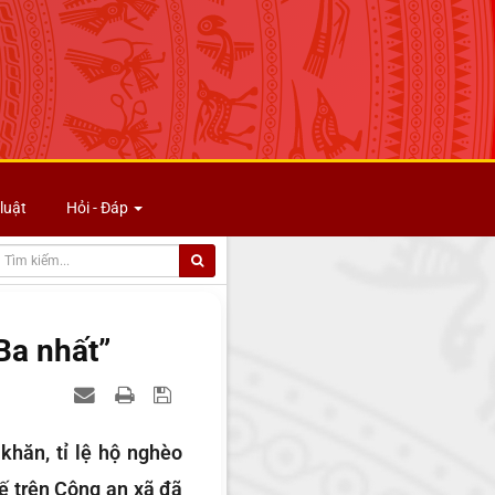
luật
Hỏi - Đáp
Ba nhất”
khăn, tỉ lệ hộ nghèo
ế trên Công an xã đã