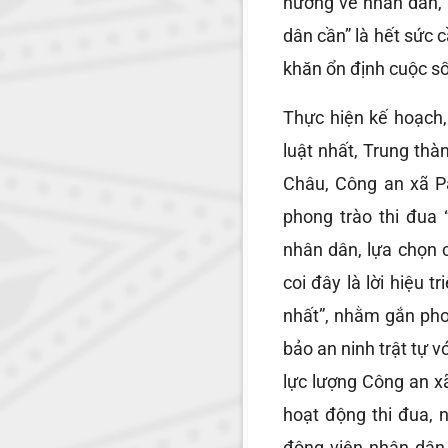
hướng về nhân dân, 
dân cần” là hết sức 
khăn ổn định cuộc s
Thực hiện kế hoạch,
luật nhất, Trung thà
Châu, Công an xã P
phong trào thi đua 
nhân dân, lựa chọn 
coi đây là lời hiệu 
nhất”, nhằm gắn pho
bảo an ninh trật tự v
lực lượng Công an xã
hoạt động thi đua, 
động viên nhân dân