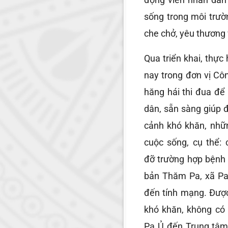
sống trong môi trườ
che chở, yêu thương 
Qua triển khai, thực
nay trong đơn vị Côn
hăng hái thi đua đ
dân, sẵn sàng giúp 
cảnh khó khăn, nhữ
cuộc sống, cụ thể:
đỡ trường hợp bệnh 
bản Thăm Pa, xã Pa
đến tính mạng. Được
khó khăn, không có
Pa Ủ đến Trung tâm