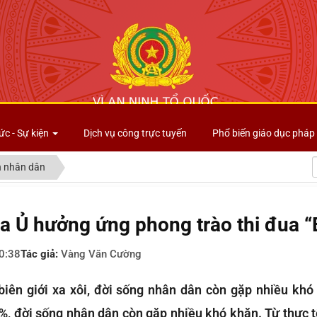
Công an tỉnh Lai Châu
ức - Sự kiện
Dịch vụ công trực tuyến
Phổ biến giáo dục pháp 
 nhân dân
a Ủ hưởng ứng phong trào thi đua “
0:38
Tác giả:
Vàng Văn Cường
biên giới xa xôi, đời sống nhân dân còn gặp nhiều khó 
, đời sống nhân dân còn gặp nhiều khó khăn. Từ thực t