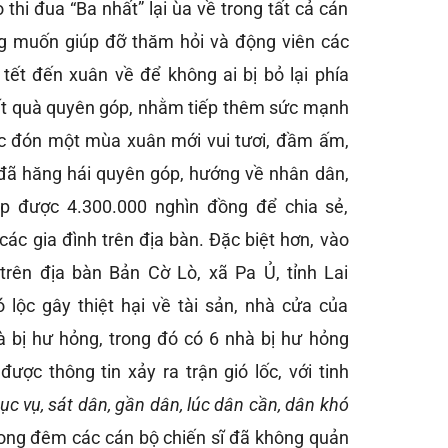
 thi đua “Ba nhất” lại ùa về trong tất cả cán
ng muốn giúp đỡ thăm hỏi và động viên các
 tết đến xuân về để không ai bị bỏ lại phía
ất quà quyên góp, nhằm tiếp thêm sức mạnh
ợc đón một mùa xuân mới vui tươi, đầm ấm,
 đã hăng hái quyên góp, hướng về nhân dân,
óp được 4.300.000 nghìn đồng để chia sẻ,
các gia đình trên địa bàn. Đặc biệt hơn, vào
trên địa bàn Bản Cờ Lò, xã Pa Ủ, tỉnh Lai
ó lộc gây thiệt hại về tài sản, nhà cửa của
à bị hư hỏng, trong đó có 6 nhà bị hư hỏng
được thông tin xảy ra trận gió lốc, với tinh
ục vụ, sát dân, gần dân, lúc dân cần, dân khó
ong đêm các cán bộ chiến sĩ đã không quản