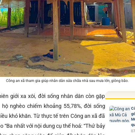
Công an xã tham gia giúp nhân dân sửa chữa nhà sau mưa lớn, giông bão.
biên giới xa xôi, đời sống nhân dân còn gặp
lệ hộ nghèo chiếm khoảng 55,78%, đời sống
Cô
gó
iều khó khăn. Từ thực tế trên Công an xã đã
Mư
qu
 “Ba nhất với nội dung cụ thể hoá: “Thứ bảy
07