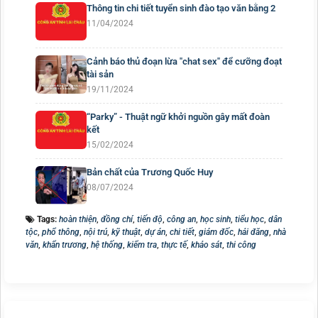
Thông tin chi tiết tuyển sinh đào tạo văn bằng 2
11/04/2024
Cảnh báo thủ đoạn lừa "chat sex" để cưỡng đoạt
tài sản
19/11/2024
“Parky” - Thuật ngữ khởi nguồn gây mất đoàn
kết
15/02/2024
Bản chất của Trương Quốc Huy
08/07/2024
Tags:
hoàn thiện
,
đồng chí
,
tiến độ
,
công an
,
học sinh
,
tiểu học
,
dân
tộc
,
phổ thông
,
nội trú
,
kỹ thuật
,
dự án
,
chi tiết
,
giám đốc
,
hải đăng
,
nhà
văn
,
khẩn trương
,
hệ thống
,
kiểm tra
,
thực tế
,
khảo sát
,
thi công