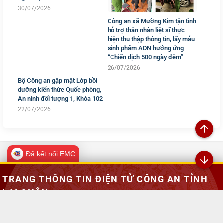
30/07/2026
Công an xã Mường Kim tận tình
hỗ trợ thân nhân liệt sĩ thực
hiện thu thập thông tin, lấy mẫu
sinh phẩm ADN hưởng ứng
“Chiến dịch 500 ngày đêm”
26/07/2026
Bộ Công an gặp mặt Lớp bồi
dưỡng kiến thức Quốc phòng,
An ninh đối tượng 1, Khóa 102
22/07/2026
Đã kết nối EMC
TRANG THÔNG TIN ĐIỆN TỬ CÔNG AN TỈNH
LAI CHÂU
Chịu trách nhiệm:
Đại tá Sùng A Súa - Phó Giám đốc Công an tỉnh -