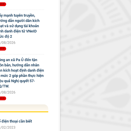
y mạnh tuyên truyền,
ớng dẫn người dân kích
ạt và sử dụng tài khoản
nh danh điện tử VNeID
c độ 2
/08/2026
ng an xã Pa Ủ đến tận
ôn bản, hướng dẫn nhân
n kích hoạt định danh điện
 mức 2 góp phần thực hiện
ệu quả Nghị quyết 57-
Q/TW.
/08/2026
 điện thoại cần biết
/02/2023