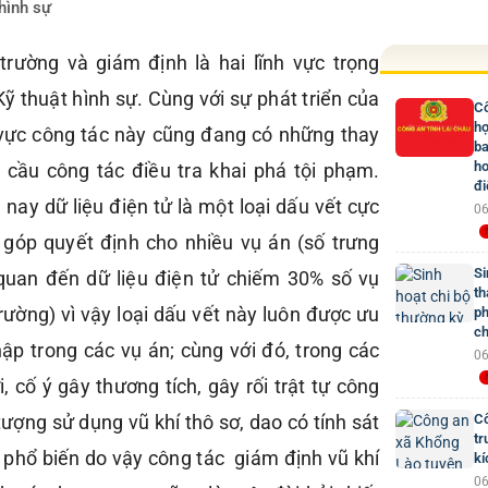
hình sự
rường và giám định là hai lĩnh vực trọng
ỹ thuật hình sự. Cùng với sự phát triển của
Cô
hợ
nh vực công tác này cũng đang có những thay
ba
ho
 cầu công tác điều tra khai phá tội phạm.
đi
 nay dữ liệu điện tử là một loại dấu vết cực
06
 góp quyết định cho nhiều vụ án (số trưng
Si
 quan đến dữ liệu điện tử chiếm 30% số vụ
th
ường) vì vậy loại dấu vết này luôn được ưu
ph
ch
hập trong các vụ án; cùng với đó, trong các
06
, cố ý gây thương tích, gây rối trật tự công
 tượng sử dụng vũ khí thô sơ, dao có tính sát
Cô
tr
 phổ biến do vậy công tác giám định vũ khí
kí
06