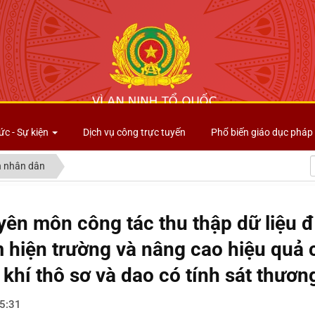
Công an tỉnh Lai Châu
ức - Sự kiện
Dịch vụ công trực tuyến
Phổ biến giáo dục pháp 
 nhân dân
yên môn công tác thu thập dữ liệu đ
hiện trường và nâng cao hiệu quả 
khí thô sơ và dao có tính sát thươn
5:31