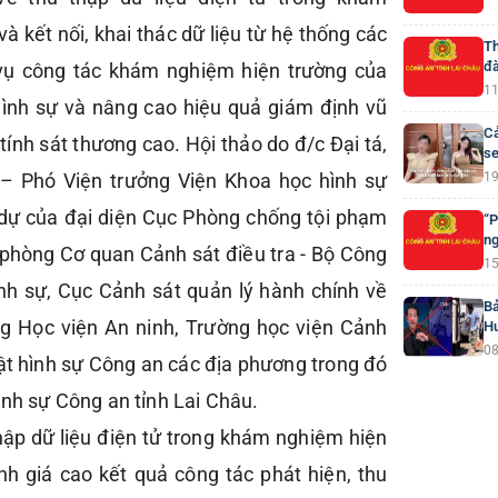
à kết nối, khai thác dữ liệu từ hệ thống các
Th
đà
c vụ công tác khám nghiệm hiện trường của
11
hình sự và nâng cao hiệu quả giám định vũ
Cả
 tính sát thương cao. Hội thảo do đ/c Đại tá,
se
– Phó Viện trưởng Viện Khoa học hình sự
19
m dự của đại diện Cục Phòng chống tội phạm
“P
ng
phòng Cơ quan Cảnh sát điều tra - Bộ Công
15
nh sự, Cục Cảnh sát quản lý hành chính về
Bả
ờng Học viện An ninh, Trường học viện Cảnh
H
08
ật hình sự Công an các địa phương trong đó
ình sự Công an tỉnh Lai Châu.
hập dữ liệu điện tử trong khám nghiệm hiện
nh giá cao kết quả công tác phát hiện, thu