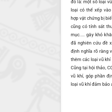
đó là: một số loại v
loại có thể xếp và
hợp vật chứng bị biế
cũng có tính sát 
mục.... gây khó khă
đã nghiên cứu đề x
định nghĩa rõ ràng v
thêm các loại vũ kh
Cũng tại hội thảo, C
vũ khí, góp phần đ
loại vũ khí đảm bảo 