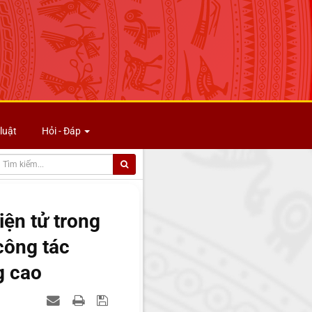
luật
Hỏi - Đáp
iện tử trong
công tác
g cao