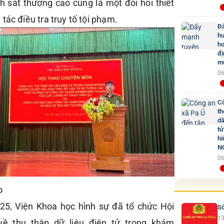
nh sát thương cao cũng là một đòi hỏi thiết
tác điều tra truy tố tội phạm.
Đẩ
hư
ho
đị
mứ
06
Cô
th
dâ
tử
hi
N
06
ảo
25, Viện Khoa học hình sự đã tổ chức Hội
Số
13
ề thu thập dữ liệu điện tử trong khám