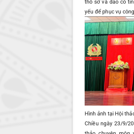
thô sơ và dao có tí
yếu để phục vụ công 
Hình ảnh tại Hội th
Chiều ngày 23/9/20
thảo chuyên môn v