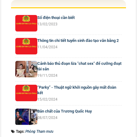
Số điện thoại cần biết
13/02/2023
Thông tin chi tiết tuyển sinh đào tạo văn bằng 2
11/04/2024
Cảnh báo thủ đoạn lừa "chat sex" để cưỡng đoạt
tài sản
19/11/2024
“Parky” - Thuật ngữ khởi nguồn gây mất đoàn
kết
15/02/2024
Bản chất của Trương Quốc Huy
08/07/2024
Tags:
Phòng Tham mưu