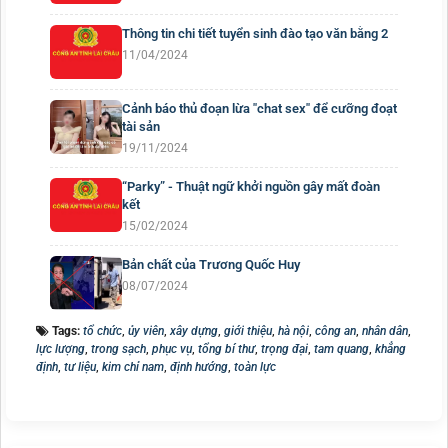
Thông tin chi tiết tuyển sinh đào tạo văn bằng 2
11/04/2024
Cảnh báo thủ đoạn lừa "chat sex" để cưỡng đoạt
tài sản
19/11/2024
“Parky” - Thuật ngữ khởi nguồn gây mất đoàn
kết
15/02/2024
Bản chất của Trương Quốc Huy
08/07/2024
Tags:
tổ chức
,
ủy viên
,
xây dựng
,
giới thiệu
,
hà nội
,
công an
,
nhân dân
,
lực lượng
,
trong sạch
,
phục vụ
,
tổng bí thư
,
trọng đại
,
tam quang
,
khẳng
định
,
tư liệu
,
kim chỉ nam
,
định hướng
,
toàn lực