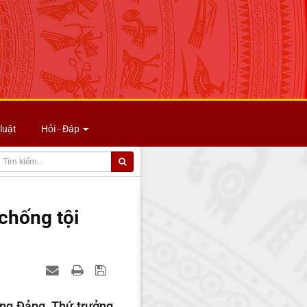
luật
Hỏi - Đáp
chống tội
ng Đảng, Thứ trưởng