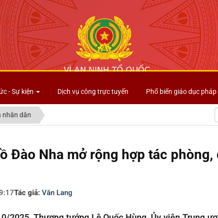
Công an tỉnh Lai Châu
ức - Sự kiện
Dịch vụ công trực tuyến
Phổ biến giáo dục pháp 
 nhân dân
ồ Đào Nha mở rộng hợp tác phòng, 
9:17
Tác giả:
Văn Lang
10/2025, Thượng tướng Lê Quốc Hùng, Ủy viên Trung ươ