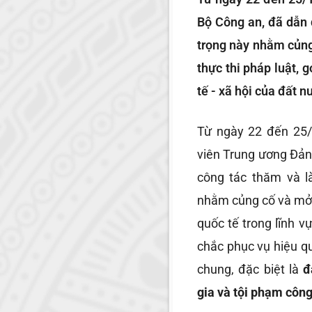
Bộ Công an, đã dẫn 
trọng này nhằm củng
thực thi pháp luật, 
tế - xã hội của đất n
Từ ngày 22 đến 25
viên Trung ương Đản
công tác thăm và l
nhằm củng cố và mở 
quốc tế trong lĩnh v
chắc phục vụ hiệu qu
chung, đặc biệt là
đ
gia và tội phạm côn