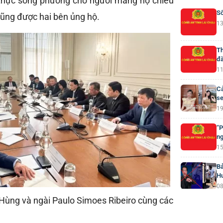
 thực song phương cho người mang hộ chiếu
Số
cũng được hai bên ủng hộ.
13
Th
đà
11
Cả
se
19
“P
ng
15
Bả
H
08
Hùng và ngài Paulo Simoes Ribeiro cùng các