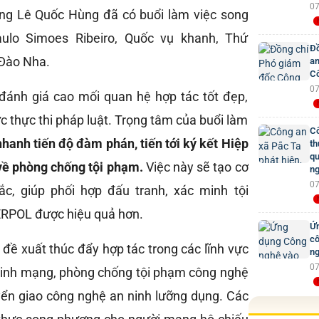
07
ởng Lê Quốc Hùng đã có buổi làm việc song
aulo Simoes Ribeiro, Quốc vụ khanh, Thứ
Đồ
 Đào Nha.
an
Cô
07
đánh giá cao mối quan hệ hợp tác tốt đẹp,
ực thực thi pháp luật. Trọng tâm của buổi làm
Cô
hanh tiến độ đàm phán, tiến tới ký kết Hiệp
th
qu
về phòng chống tội phạm.
Việc này sẽ tạo cơ
ng
07
ắc, giúp phối hợp đấu tranh, xác minh tội
RPOL được hiệu quả hơn.
Ứn
cô
đề xuất thúc đẩy hợp tác trong các lĩnh vực
ng
07
ninh mạng, phòng chống tội phạm công nghệ
ển giao công nghệ an ninh lưỡng dụng. Các