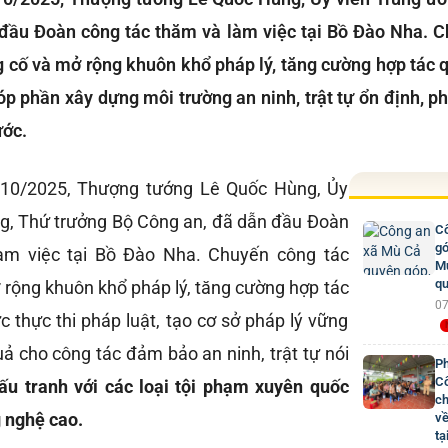
đầu Đoàn công tác thăm và làm việc tại Bồ Đào Nha. 
 cố và mở rộng khuôn khổ pháp lý, tăng cường hợp tác qu
góp phần xây dựng môi trường an ninh, trật tự ổn định, ph
ước.
/10/2025, Thượng tướng Lê Quốc Hùng, Ủy
g, Thứ trưởng Bộ Công an, đã dẫn đầu Đoàn
Cô
gó
àm việc tại Bồ Đào Nha. Chuyến công tác
Mư
qu
rộng khuôn khổ pháp lý, tăng cường hợp tác
07
ực thực thi pháp luật, tạo cơ sở pháp lý vững
ả cho công tác đảm bảo an ninh, trật tự nói
Ph
Cô
ấu tranh với các loại tội phạm xuyên quốc
ch
g nghệ cao.
về
tạ