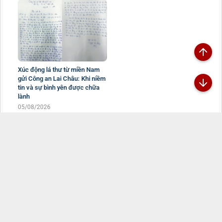
Xúc động lá thư từ miền Nam
gửi Công an Lai Châu: Khi niềm
tin và sự bình yên được chữa
lành
05/08/2026
Đã kết nối EMC
TRANG THÔNG TIN ĐIỆN TỬ CÔNG AN TỈNH
LAI CHÂU
Chịu trách nhiệm:
Đại tá Sùng A Súa - Phó Giám đốc Công an tỉnh -
Trưởng Ban Biên tập