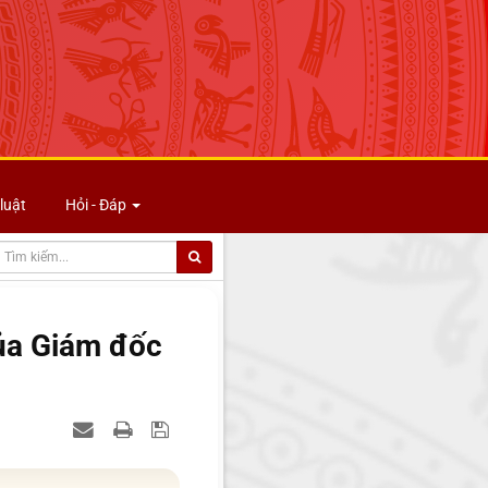
luật
Hỏi - Đáp
ủa Giám đốc