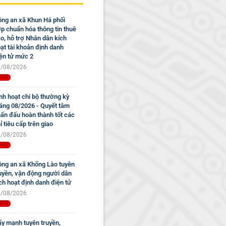
ng an xã Khun Há phối
p chuẩn hóa thông tin thuê
o, hỗ trợ Nhân dân kích
ạt tài khoản định danh
ện tử mức 2
/08/2026
nh hoạt chi bộ thường kỳ
áng 08/2026 - Quyết tâm
ấn đấu hoàn thành tốt các
ỉ tiêu cấp trên giao
/08/2026
ng an xã Khổng Lào tuyên
uyền, vận động người dân
ch hoạt định danh điện tử
/08/2026
y mạnh tuyên truyền,