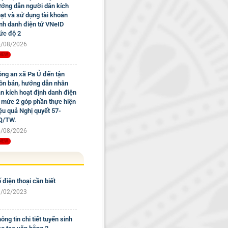
ớng dẫn người dân kích
ạt và sử dụng tài khoản
nh danh điện tử VNeID
c độ 2
/08/2026
ng an xã Pa Ủ đến tận
ôn bản, hướng dẫn nhân
n kích hoạt định danh điện
 mức 2 góp phần thực hiện
ệu quả Nghị quyết 57-
Q/TW.
/08/2026
 điện thoại cần biết
/02/2023
ông tin chi tiết tuyển sinh