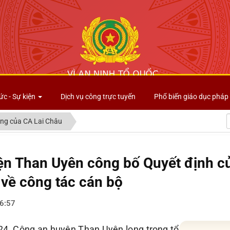
Công an tỉnh Lai Châu
ức - Sự kiện
Dịch vụ công trực tuyến
Phổ biến giáo dục pháp 
ng của CA Lai Châu
ện Than Uyên công bố Quyết định c
 về công tác cán bộ
6:57
24, Công an huyện Than Uyên long trọng tổ