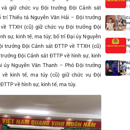
đà
11
 và giữ chức vụ Đội trưởng Đội Cảnh sát
trí Thiếu tá Nguyễn Văn Hải – Đội trưởng
Cả
se
về TTXH (cũ) giữ chức vụ Đội trưởng Đội
19
h sự, kinh tế, ma túy; bố trí Đại úy Nguyễn
“P
i trưởng Đội Cảnh sát ĐTTP về TTXH (cũ)
ng
15
 trưởng Đội Cảnh sát ĐTTP về hình sự, kinh
Bả
 Đại úy Nguyễn Văn Thanh – Phó Đội trưởng
H
về kinh tế, ma túy (cũ) giữ chức vụ Đội
08
ĐTTP về hình sự, kinh tế, ma túy.