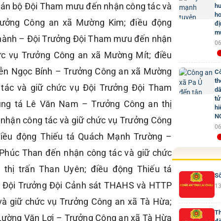
án bộ Đội Tham mưu đến nhận công tác và
hư
ho
rưởng Công an xã Mường Kim; điều động
đị
mứ
Thành – Đội Trưởng Đội Tham mưu đến nhận
06
ức vụ Trưởng Công an xã Mường Mít; điều
yễn Ngọc Bính – Trưởng Công an xã Mường
Cô
th
 tác và giữ chức vụ Đội Trưởng Đội Tham
dâ
tử
ung tá Lê Văn Nam – Trưởng Công an thị
hi
N
 nhận công tác và giữ chức vụ Trưởng Công
06
điều động Thiếu tá Quách Mạnh Trường –
Phúc Than đến nhận công tác và giữ chức
 thị trấn Than Uyên; điều động Thiếu tá
Số
– Đội Trưởng Đội Cảnh sát THAHS và HTTP
13
và giữ chức vụ Trưởng Công an xã Tà Hừa;
Th
 Lường Văn Lợi – Trưởng Công an xã Tà Hừa