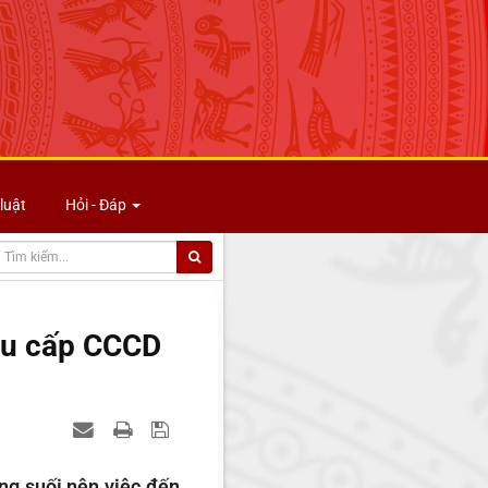
luật
Hỏi - Đáp
êu cấp CCCD
 sông suối nên việc đến