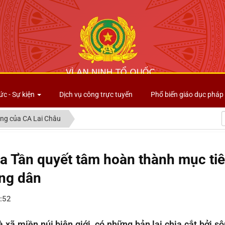
Công an tỉnh Lai Châu
ức - Sự kiện
Dịch vụ công trực tuyến
Phổ biến giáo dục pháp 
ng của CA Lai Châu
a Tần quyết tâm hoàn thành mục ti
ng dân
:52
à xã miền núi biên giới, có những bản lại chia cắt bởi