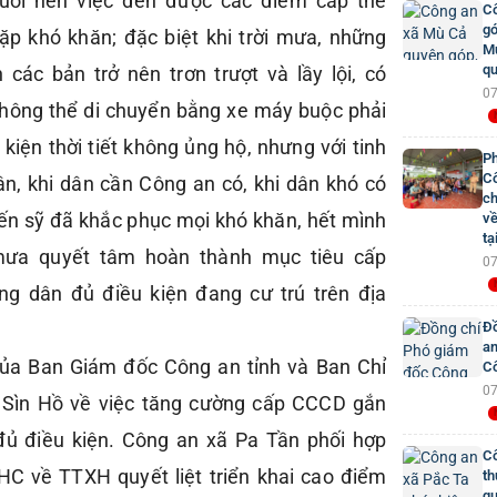
suối nên việc đến được các điểm cấp thẻ
Cô
gó
ặp khó khăn; đặc biệt khi trời mưa, những
Mư
qu
các bản trở nên trơn trượt và lầy lội, có
07
hông thể di chuyển bằng xe máy buộc phải
kiện thời tiết không ủng hộ, nhưng với tinh
Ph
Cô
ân, khi dân cần Công an có, khi dân khó có
ch
́n sỹ đã khắc phục mọi khó khăn, hết mình
về
tạ
mưa quyết tâm hoàn thành mục tiêu cấp
07
g dân đủ điều kiện đang cư trú trên địa
Đồ
an
của Ban Giám đốc Công an tỉnh và Ban Chỉ
Cô
07
 Sìn Hồ về việc tăng cường cấp CCCD gắn
đủ điều kiện. Công an xã Pa Tần phối hợp
Cô
HC về TTXH quyết liệt triển khai cao điểm
th
qu