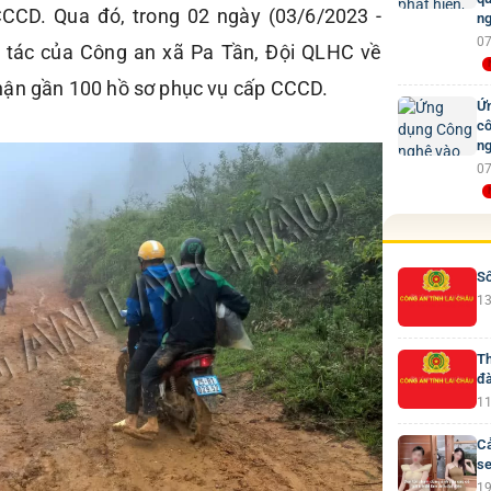
CCD. Qua đó, trong 02 ngày (03/6/2023 -
ng
07
g tác của Công an xã Pa Tần, Đội QLHC về
hận gần 100 hồ sơ phục vụ cấp CCCD.
Ứn
cô
ng
07
Số
13
Th
đà
11
Cả
se
19