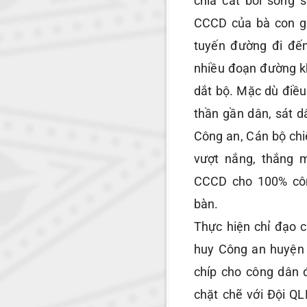
chia cắt bởi sông 
CCCD của bà con g
tuyến đường đi đến 
nhiều đoạn đường k
dắt bộ. Mặc dù điều 
thần gần dân, sát d
Công an, Cán bộ chiê
vượt nắng, thắng 
CCCD cho 100% côn
bàn.
Thực hiện chỉ đạo 
huy Công an huyện
chíp cho công dân 
chặt chẽ với Đội QL