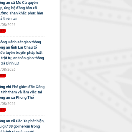
ng an xã Mù Cả quyên
p, ủng hộ đồng bào xã
ờng Than khắc phục hậu
ả thiên tai
/08/2026
òng Cảnh sát giao thông
ng an tỉnh Lai Châu tổ
ức tuyên truyền pháp luật
 trật tự, an toàn giao thông
i xã Bình Lư
/08/2026
ng chí Phó giám đốc Công
 tỉnh thăm và làm việc tại
ng an xã Phong Thổ
/08/2026
ng an xã Pắc Ta phát hiện,
u giữ 38 gói heroin trong
á trình rà soát người