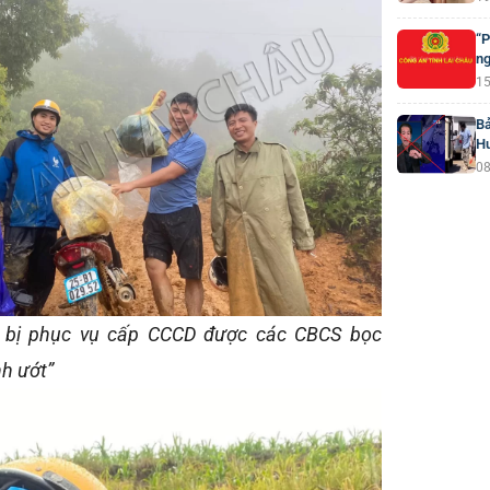
“P
ng
15
Bả
H
08
t bị phục vụ cấp CCCD được các CBCS bọc
nh ướt”