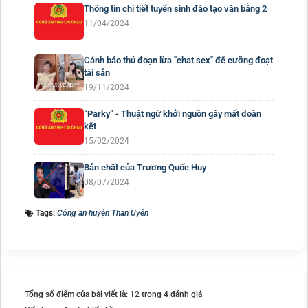
Thông tin chi tiết tuyển sinh đào tạo văn bằng 2
11/04/2024
Cảnh báo thủ đoạn lừa "chat sex" để cưỡng đoạt
tài sản
19/11/2024
“Parky” - Thuật ngữ khởi nguồn gây mất đoàn
kết
15/02/2024
Bản chất của Trương Quốc Huy
08/07/2024
Tags:
Công an huyện Than Uyên
Tổng số điểm của bài viết là: 12 trong 4 đánh giá