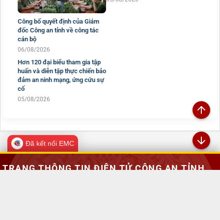
Công bố quyết định của Giám
Xúc động lá thư từ miền Nam
đốc Công an tỉnh về công tác
gửi Công an Lai Châu: Khi niềm
cán bộ
tin và sự bình yên được chữa
06/08/2026
lành
05/08/2026
Hơn 120 đại biểu tham gia tập
huấn và diễn tập thực chiến bảo
đảm an ninh mạng, ứng cứu sự
cố
05/08/2026
Đã kết nối EMC
TRANG THÔNG TIN ĐIỆN TỬ CÔNG AN TỈNH
LAI CHÂU
Chịu trách nhiệm:
Đại tá Sùng A Súa - Phó Giám đốc Công an tỉnh -