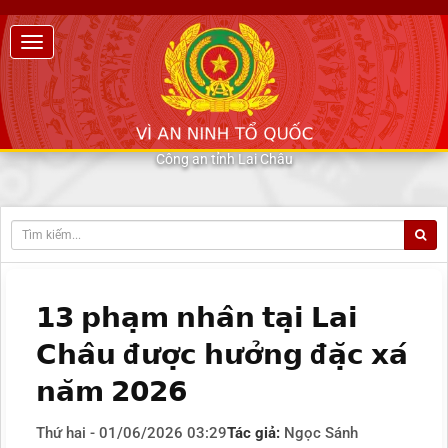
Công an tỉnh Lai Châu
𝟭𝟯 𝗽𝗵𝗮̣𝗺 𝗻𝗵𝗮̂𝗻 𝘁𝗮̣𝗶 𝗟𝗮𝗶
𝗖𝗵𝗮̂𝘂 đ𝘂̛𝗼̛̣𝗰 𝗵𝘂̛𝗼̛̉𝗻𝗴 đ𝗮̣̆𝗰 𝘅𝗮́
𝗻𝗮̆𝗺 𝟮𝟬𝟮𝟲
Thứ hai - 01/06/2026 03:29
Tác giả:
Ngọc Sánh