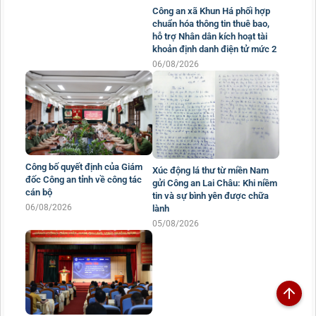
Công an xã Khun Há phối hợp
chuẩn hóa thông tin thuê bao,
hỗ trợ Nhân dân kích hoạt tài
khoản định danh điện tử mức 2
06/08/2026
Công bố quyết định của Giám
Xúc động lá thư từ miền Nam
đốc Công an tỉnh về công tác
gửi Công an Lai Châu: Khi niềm
cán bộ
tin và sự bình yên được chữa
06/08/2026
lành
05/08/2026