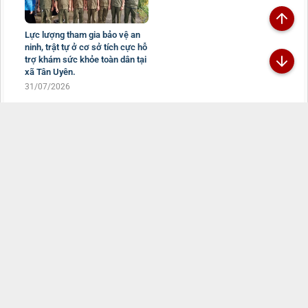
Lực lượng tham gia bảo vệ an
ninh, trật tự ở cơ sở tích cực hỗ
trợ khám sức khỏe toàn dân tại
xã Tân Uyên.
31/07/2026
Đã kết nối EMC
TRANG THÔNG TIN ĐIỆN TỬ CÔNG AN TỈNH
LAI CHÂU
Chịu trách nhiệm:
Đại tá Sùng A Súa - Phó Giám đốc Công an tỉnh -
Trưởng Ban Biên tập
Đường Nguyễn Hữu Thọ, Tổ 16, phường Tân Phong, tỉnh Lai Châu
069.2469.502