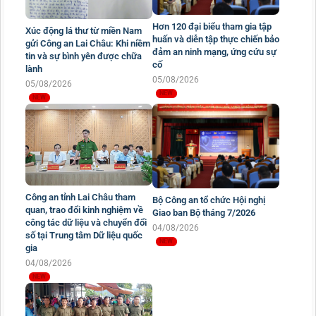
Hơn 120 đại biểu tham gia tập
Xúc động lá thư từ miền Nam
huấn và diễn tập thực chiến bảo
gửi Công an Lai Châu: Khi niềm
đảm an ninh mạng, ứng cứu sự
tin và sự bình yên được chữa
cố
lành
05/08/2026
05/08/2026
Công an tỉnh Lai Châu tham
Bộ Công an tổ chức Hội nghị
quan, trao đổi kinh nghiệm về
Giao ban Bộ tháng 7/2026
công tác dữ liệu và chuyển đổi
04/08/2026
số tại Trung tâm Dữ liệu quốc
gia
04/08/2026