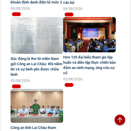
khoản định danh điện tử mức 2
cán bộ
06/08/2026
06/08/2026
Hơn 120 đại biểu tham gia tập
Xúc động lá thư từ miền Nam
huấn và diễn tập thực chiến bảo
gửi Công an Lai Châu: Khi niềm
đảm an ninh mạng, ứng cứu sự
tin và sự bình yên được chữa
cố
lành
05/08/2026
05/08/2026
Công an tỉnh Lai Châu tham