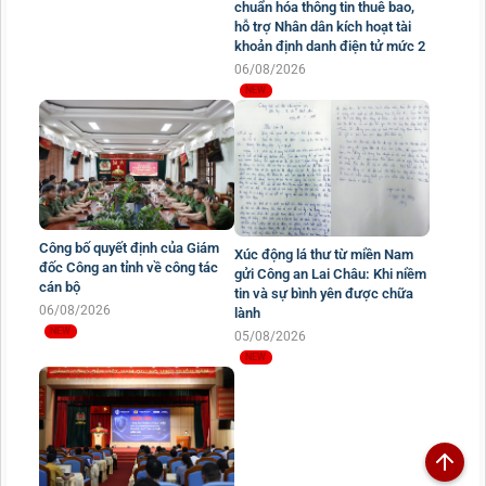
chuẩn hóa thông tin thuê bao,
hỗ trợ Nhân dân kích hoạt tài
khoản định danh điện tử mức 2
06/08/2026
Công bố quyết định của Giám
Xúc động lá thư từ miền Nam
đốc Công an tỉnh về công tác
gửi Công an Lai Châu: Khi niềm
cán bộ
tin và sự bình yên được chữa
06/08/2026
lành
05/08/2026