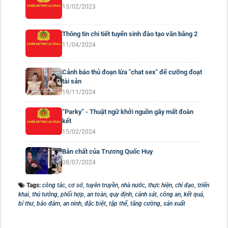
13/02/2023
Thông tin chi tiết tuyển sinh đào tạo văn bằng 2
11/04/2024
Cảnh báo thủ đoạn lừa "chat sex" để cưỡng đoạt
tài sản
19/11/2024
“Parky” - Thuật ngữ khởi nguồn gây mất đoàn
kết
15/02/2024
Bản chất của Trương Quốc Huy
08/07/2024
Tags:
công tác
,
cơ sở
,
tuyên truyền
,
nhà nước
,
thực hiện
,
chỉ đạo
,
triển
khai
,
thủ tướng
,
phối hợp
,
an toàn
,
quy định
,
cảnh sát
,
công an
,
kết quả
,
bí thư
,
bảo đảm
,
an ninh
,
đặc biệt
,
tập thể
,
tăng cường
,
sản xuất