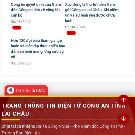
Công bố quyết định của Giám
Xúc động lá thư từ miền Nam
đốc Công an tỉnh về công tác
gửi Công an Lai Châu: Khi niềm
cán bộ
tin và sự bình yên được chữa
lành
06/08/2026
05/08/2026
Hơn 120 đại biểu tham gia tập
huấn và diễn tập thực chiến bảo
đảm an ninh mạng, ứng cứu sự
cố
05/08/2026
Đã kết nối EMC
TRANG THÔNG TIN ĐIỆN TỬ CÔNG AN TỈNH
LAI CHÂU
Chịu trách nhiệm:
Đại tá Sùng A Súa - Phó Giám đốc Công an tỉnh -
Trưởng Ban Biên tập