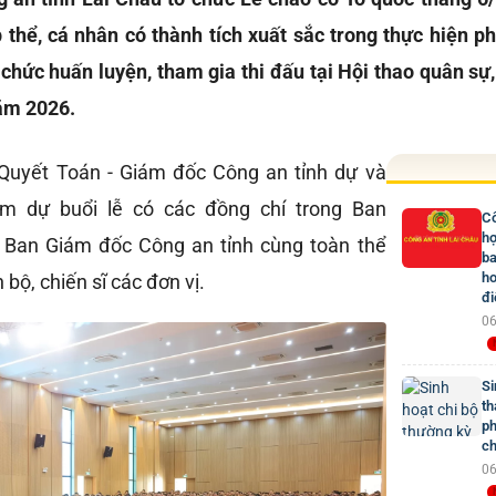
 thể, cá nhân có thành tích xuất sắc trong thực hiện ph
 chức huấn luyện, tham gia thi đấu tại Hội thao quân sự,
ăm 2026.
 Quyết Toán - Giám đốc Công an tỉnh dự và
ham dự buổi lễ có các đồng chí trong Ban
Cô
hợ
 Ban Giám đốc Công an tỉnh cùng toàn thể
ba
ho
 bộ, chiến sĩ các đơn vị.
đi
06
Si
th
ph
ch
06