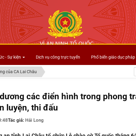
Công an tỉnh Lai Châu
ức - Sự kiện
Dịch vụ công trực tuyến
Phổ biến giáo dục pháp 
ng của CA Lai Châu
 dương các điển hình trong phong tr
n luyện, thi đấu
0:48
Tác giả:
Hải Long
 an tỉnh Lai Châu tổ chức Lễ chào cờ Tổ quốc tháng 6