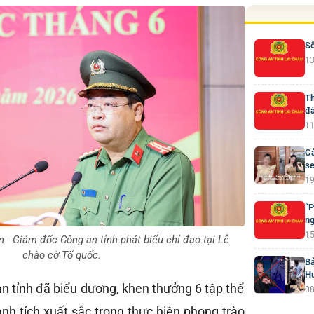
Số
13
Th
đà
11
Cả
se
19
“P
ng
15
n - Giám đốc Công an tỉnh phát biểu chỉ đạo tại Lễ
chào cờ Tổ quốc.
Bả
H
n tỉnh đã biểu dương, khen thưởng 6 tập thể
08
nh tích xuất sắc trong thực hiện phong trào