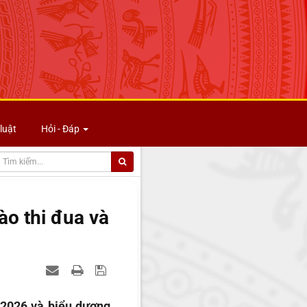
luật
Hỏi - Đáp
ào thi đua và
/2026 và biểu dương,