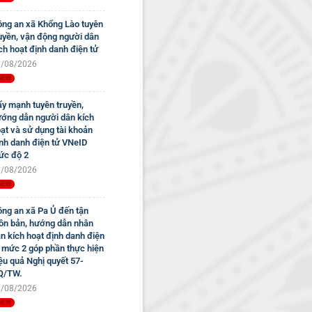
ng an xã Khổng Lào tuyên
uyền, vận động người dân
ch hoạt định danh điện tử
/08/2026
y mạnh tuyên truyền,
ớng dẫn người dân kích
ạt và sử dụng tài khoản
nh danh điện tử VNeID
c độ 2
/08/2026
ng an xã Pa Ủ đến tận
ôn bản, hướng dẫn nhân
n kích hoạt định danh điện
 mức 2 góp phần thực hiện
ệu quả Nghị quyết 57-
Q/TW.
/08/2026