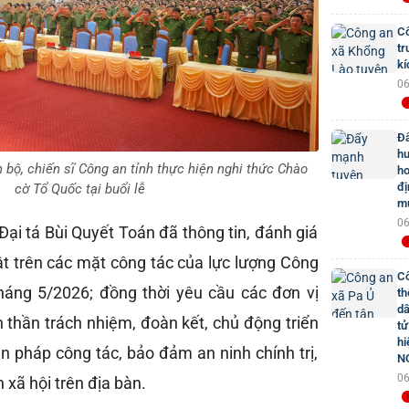
Cô
tr
kí
06
Đẩ
hư
 bộ, chiến sĩ Công an tỉnh thực hiện nghi thức Chào
ho
đị
cờ Tổ Quốc tại buổi lễ
mứ
06
 Đại tá Bùi Quyết Toán đã thông tin, đánh giá
ật trên các mặt công tác của lực lượng Công
Cô
háng 5/2026; đồng thời yêu cầu các đơn vị
th
dâ
nh thần trách nhiệm, đoàn kết, chủ động triển
tử
hi
n pháp công tác, bảo đảm an ninh chính trị,
N
06
n xã hội trên địa bàn.