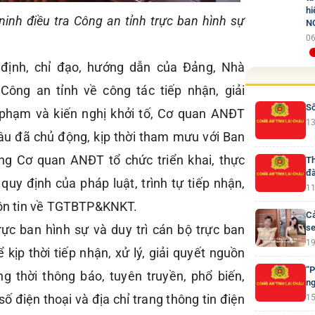
hi
inh điều tra Công an tỉnh trực ban hình sự
N
06
 định, chỉ đạo, hướng dẫn của Đảng, Nhà
Công an tỉnh về công tác tiếp nhận, giải
Số
i phạm và kiến nghị khởi tố, Cơ quan ANĐT
13
âu đã chủ động, kịp thời tham mưu với Ban
ng Cơ quan ANĐT tổ chức triển khai, thực
Th
đà
uy định của pháp luật, trình tự tiếp nhận,
11
guồn tin về TGTBTP&KNKT.
Cả
rực ban hình sự và duy trì cán bộ trực ban
se
19
 kịp thời tiếp nhận, xử lý, giải quyết nguồn
“P
ng thời thông báo, tuyên truyền, phổ biến,
ng
số điện thoại và địa chỉ trang thông tin điện
15