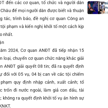
T đến các cơ quan, tổ chức và người dân
Bả
H
ai Châu để mọi người dân được biết và thuận
08
ông tác, trình báo, đề nghị cơ quan Công an
 tội phạm và kiến nghị khởi tố một cách kịp
o nhất.
ận
ăm 2024, Cơ quan ANĐT đã tiếp nhận 15
loại, chuyển cơ quan chức năng khác giải
an ANĐT giải quyết 08 tin; đã ra quyết định
ự đối với 05 vụ, 04 bị can về các tội chiếm
vi phạm quy định nhập cảnh, xuất cảnh; tổ
 trốn đi nước ngoài, làm giả con dấu, tài
; không ra quyết định khởi tố vụ án hình sự
&KNKT.