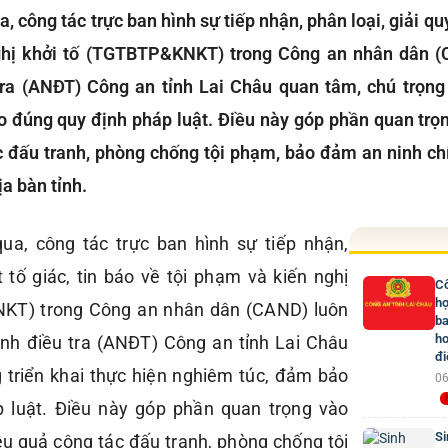
công tác trực ban hình sự tiếp nhận, phân loại, giải quy
ghị khởi tố (TGTBTP&KNKT) trong Công an nhân dân 
ra (ANĐT) Công an tỉnh Lai Châu quan tâm, chú trọng 
 đúng quy định pháp luật. Điều này góp phần quan trọn
 đấu tranh, phòng chống tội phạm, bảo đảm an ninh chính
ịa bàn tỉnh.
a, công tác trực ban hình sự tiếp nhận,
t tố giác, tin báo về tội phạm và kiến nghị
Cô
hợ
NKT) trong Công an nhân dân (CAND) luôn
ba
ho
nh điều tra (ANĐT) Công an tỉnh Lai Châu
đi
 triển khai thực hiện nghiêm túc, đảm bảo
06
 luật. Điều này góp phần quan trọng vào
Si
iệu quả công tác đấu tranh, phòng chống tội