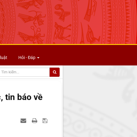
luật
Hỏi - Đáp
, tin báo về