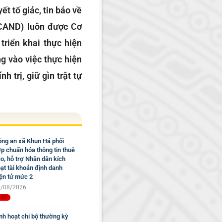
ết tố giác, tin báo về
(CAND) luôn được Cơ
triển khai thực hiện
g vào việc thực hiện
 trị, giữ gìn trật tự
ng an xã Khun Há phối
p chuẩn hóa thông tin thuê
o, hỗ trợ Nhân dân kích
ạt tài khoản định danh
ện tử mức 2
/08/2026
nh hoạt chi bộ thường kỳ