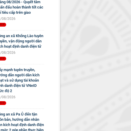
áng 08/2026 - Quyết tâm
ấn đấu hoàn thành tốt các
ỉ tiêu cấp trên giao
/08/2026
ng an xã Khổng Lào tuyên
uyền, vận động người dân
ch hoạt định danh điện tử
/08/2026
y mạnh tuyên truyền,
ớng dẫn người dân kích
ạt và sử dụng tài khoản
nh danh điện tử VNeID
c độ 2
/08/2026
ng an xã Pa Ủ đến tận
ôn bản, hướng dẫn nhân
n kích hoạt định danh điện
 mức 2 góp phần thực hiện