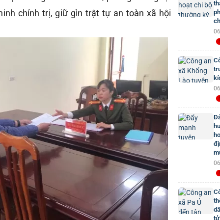
th
h chính trị, giữ gìn trật tự an toàn xã hội
ph
ch
06
Cô
tr
kí
06
Đẩ
hư
ho
đị
mứ
06
Cô
th
dâ
tử