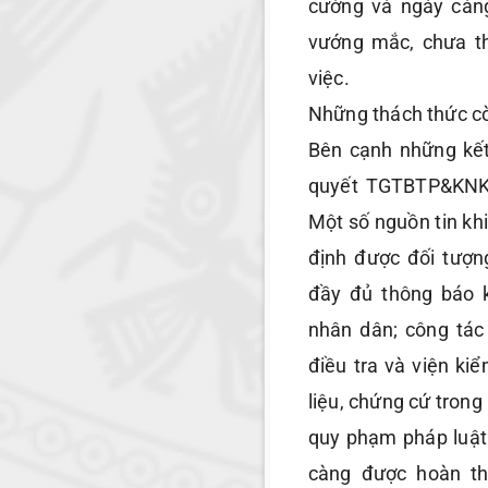
cường và ngày càng
vướng mắc, chưa th
việc.
Những thách thức cò
Bên cạnh những kết
quyết TGTBTP&KNKT 
Một số nguồn tin kh
định được đối tượn
đầy đủ thông báo k
nhân dân; công tác 
điều tra và viện ki
liệu, chứng cứ tron
quy phạm pháp luật
càng được hoàn th