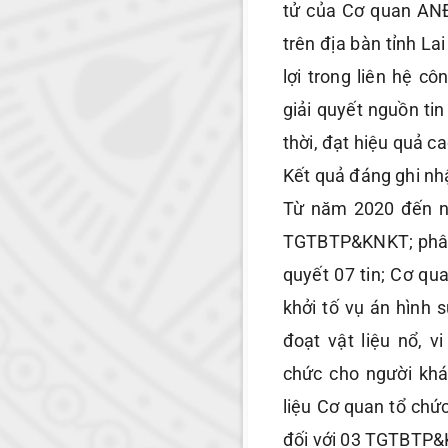
tử của Cơ quan ANĐ
trên địa bàn tỉnh L
lợi trong liên hệ c
giải quyết nguồn tin
thời, đạt hiệu quả ca
Kết quả đáng ghi nh
Từ năm 2020 đến n
TGTBTP&KNKT; phân 
quyết 07 tin; Cơ qu
khởi tố vụ án hình s
đoạt vật liệu nổ, 
chức cho người khác
liệu Cơ quan tổ chức
đối với 03 TGTBTP