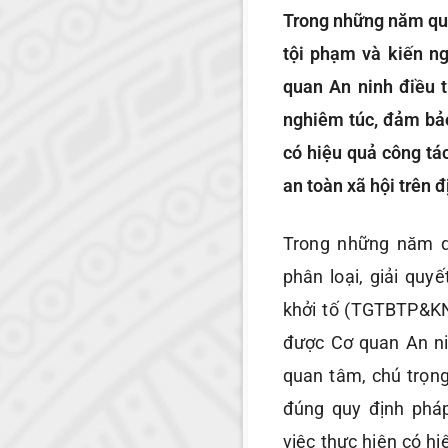
Trong những năm qua, 
tội phạm và kiến n
quan An ninh điều t
nghiêm túc, đảm bảo
có hiệu quả công tác
an toàn xã hội trên đ
Trong những năm qu
phân loại, giải quyế
khởi tố (TGTBTP&K
được Cơ quan An ni
quan tâm, chú trọng
đúng quy định pháp
việc thực hiện có h