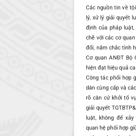
Các nguồn tin về t
lý, xử lý giải quyết
định của pháp luật,
chẽ với các cơ quan
đổi, nắm chắc tình hì
Cơ quan ANĐT Bộ C
hiện đạt hiệu quả ca
Công tác phối hợp 
dân cùng cấp và các
rõ căn cứ khởi tố v
giải quyết TGTBTP&
luật, không để xảy 
quan hệ phối hợp gi