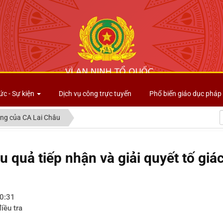
Công an tỉnh Lai Châu
ức - Sự kiện
Dịch vụ công trực tuyến
Phổ biến giáo dục pháp 
ng của CA Lai Châu
 quả tiếp nhận và giải quyết tố giác
0:31
iều tra