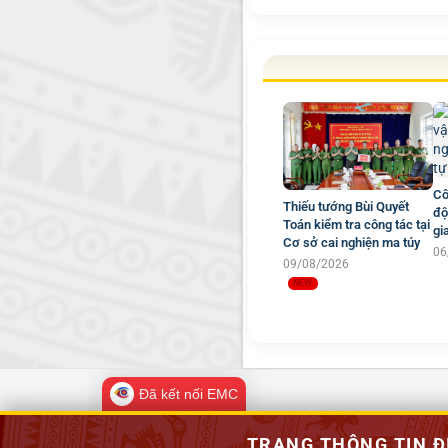
Cô
Thiếu tướng Bùi Quyết
độ
Toán kiểm tra công tác tại
gi
Cơ sở cai nghiện ma túy
06
09/08/2026
Đã kết nối EMC
TRANG THÔNG TIN Đ