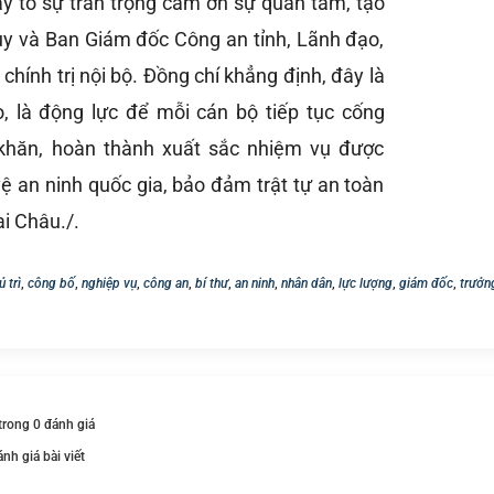
bày tỏ sự trân trọng cảm ơn sự quan tâm, tạo
ủy và Ban Giám đốc Công an tỉnh, Lãnh đạo,
hính trị nội bộ. Đồng chí khẳng định, đây là
o, là động lực để mỗi cán bộ tiếp tục cống
 khăn, hoàn thành xuất sắc nhiệm vụ được
ệ an ninh quốc gia, bảo đảm trật tự an toàn
ai Châu./.
ủ trì
,
công bố
,
nghiệp vụ
,
công an
,
bí thư
,
an ninh
,
nhân dân
,
lực lượng
,
giám đốc
,
trưởn
 trong 0 đánh giá
ánh giá bài viết