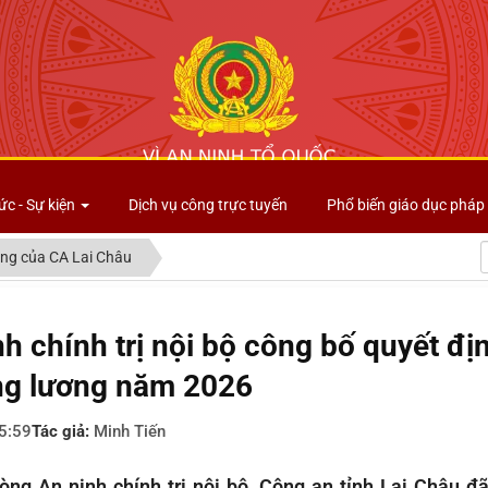
Công an tỉnh Lai Châu
ức - Sự kiện
Dịch vụ công trực tuyến
Phổ biến giáo dục pháp 
ng của CA Lai Châu
h chính trị nội bộ công bố quyết đị
ng lương năm 2026
5:59
Tác giả:
Minh Tiến
ng An ninh chính trị nội bộ, Công an tỉnh Lai Châu đ