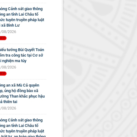
òng Cảnh sát giao thông
ng an tỉnh Lai Châu tổ
ức tuyên truyền pháp luật
i xã Bình Lư
/08/2026
iếu tướng Bùi Quyết Toán
ểm tra công tác tại Cơ sở
i nghiện ma túy
/08/2026
ng an xã Mù Cả quyên
p, ủng hộ đồng bào xã
ờng Than khắc phục hậu
ả thiên tai
/08/2026
òng Cảnh sát giao thông
ng an tỉnh Lai Châu tổ
ức tuyên truyền pháp luật
 trật tự, an toàn giao thông