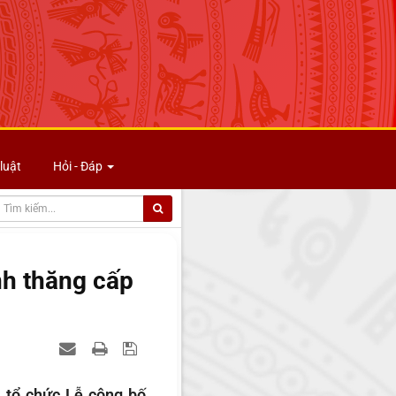
luật
Hỏi - Đáp
nh thăng cấp
ã tổ chức Lễ công bố