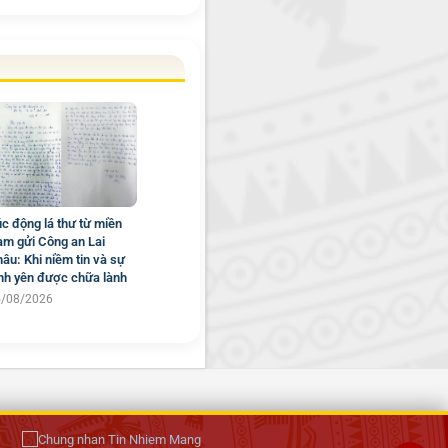
c động lá thư từ miền
m gửi Công an Lai
âu: Khi niềm tin và sự
nh yên được chữa lành
5/08/2026