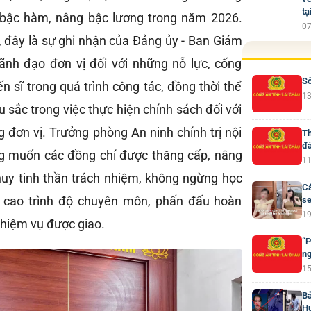
tạ
 bậc hàm, nâng bậc lương trong năm 2026.
07
, đây là sự ghi nhận của Đảng ủy - Ban Giám
ãnh đạo đơn vị đối với những nỗ lực, cống
Số
ến sĩ trong quá trình công tác, đồng thời thể
13
 sắc trong việc thực hiện chính sách đối với
ng đơn vị. Trưởng phòng An ninh chính trị nội
Th
đà
g muốn các đồng chí được thăng cấp, nâng
11
 huy tinh thần trách nhiệm, không ngừng học
Cả
ng cao trình độ chuyên môn, phấn đấu hoàn
se
19
nhiệm vụ được giao.
“P
ng
15
Bả
H