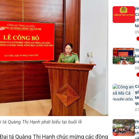
Ph
Cô
ch
tạ
09
Th
ki
ca
09
Cô
gó
Mư
qu
07
 tá Quàng Thị Hạnh phát biểu tại buổi lễ
Ph
Cô
ch
ễ, Đại tá Quàng Thị Hạnh chúc mừng các đồng
về