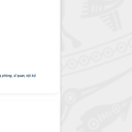
g phòng
,
sĩ quan
,
nội bộ