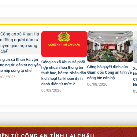
ng an xã Khun Há vận
Công an xã Khun Há phối
ng người dân tự nguyện
Công bố quyết định của
hợp chuẩn hóa thông tin
Xú
ao nộp súng tự chế
Giám đốc Công an tỉnh về
thuê bao, hỗ trợ Nhân dân
Na
/08/2026
công tác cán bộ
kích hoạt tài khoản định
Ch
danh điện tử mức 2
06/08/2026
bì
06/08/2026
0
IỆN TỬ CÔNG AN TỈNH LAI CHÂU