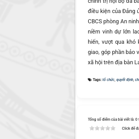
chính trị nội bộ đã 
điều kiện của Đảng 
CBCS phòng An ninh c
niềm vinh dự lớn la
hiến, vượt qua khó
giao, góp phần bảo v
xã hội trên địa bàn L
Tags:
tổ chức
,
quyết định
,
ch
Tổng số điểm của bài viết là: 0
Click để đ