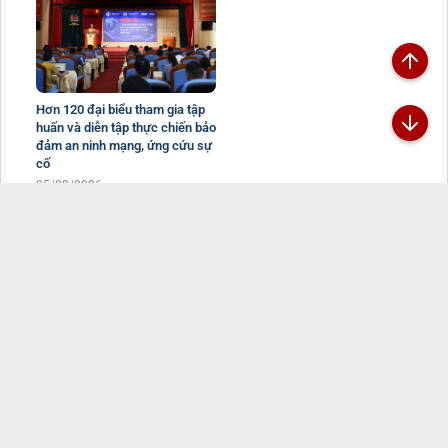
Hơn 120 đại biểu tham gia tập
huấn và diễn tập thực chiến bảo
đảm an ninh mạng, ứng cứu sự
cố
05/08/2026
Đã kết nối EMC
TRANG THÔNG TIN ĐIỆN TỬ CÔNG AN TỈNH
LAI CHÂU
Chịu trách nhiệm:
Đại tá Sùng A Súa - Phó Giám đốc Công an tỉnh -
Trưởng Ban Biên tập
Đường Nguyễn Hữu Thọ, Tổ 16, phường Tân Phong, tỉnh Lai Châu