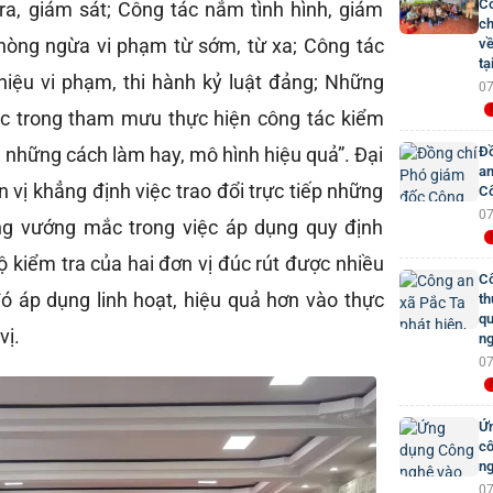
Cô
ra, giám sát; Công tác nắm tình hình, giám
ch
hòng ngừa vi phạm từ sớm, từ xa; Công tác
về
tạ
 hiệu vi phạm, thi hành kỷ luật đảng; Những
07
c trong tham mưu thực hiện công tác kiểm
sẻ những cách làm hay, mô hình hiệu quả”. Đại
Đồ
an
n vị khẳng định việc trao đổi trực tiếp những
Cô
07
ững vướng mắc trong việc áp dụng quy định
 kiểm tra của hai đơn vị đúc rút được nhiều
Cô
đó áp dụng linh hoạt, hiệu quả hơn vào thực
th
qu
vị.
ng
07
Ứn
cô
ng
07