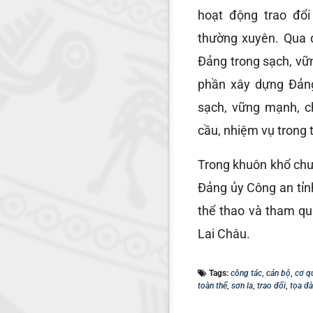
hoạt động trao đổi
thường xuyên. Qua 
Đảng trong sạch, vữ
phần xây dựng Đảng
sạch, vững mạnh, ch
cầu, nhiệm vụ trong t
Trong khuôn khổ chư
Đảng ủy Công an tỉn
thể thao và tham qua
Lai Châu.
Tags:
công tác
,
cán bộ
,
cơ q
toàn thể
,
sơn la
,
trao đổi
,
tọa đ