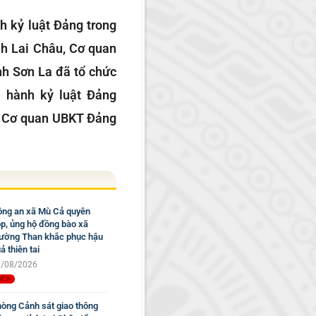
h kỷ luật Đảng trong
nh Lai Châu, Cơ quan
h Sơn La đã tổ chức
i hành kỷ luật Đảng
sĩ Cơ quan UBKT Đảng
ng an xã Mù Cả quyên
p, ủng hộ đồng bào xã
ờng Than khắc phục hậu
ả thiên tai
/08/2026
òng Cảnh sát giao thông