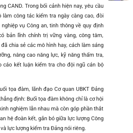
ong CAND. Trong bối cảnh hiện nay, yêu cầu
bộ làm công tác kiểm tra ngày càng cao, đòi
ề nghiệp vụ Công an, tinh thông về quy định
ó bản lĩnh chính trị vững vàng, công tâm,
 đã chia sẻ các mô hình hay, cách làm sáng
dưỡng, nâng cao năng lực, kỹ năng thẩm tra,
o cáo kết luận kiểm tra cho đội ngũ cán bộ
 buổi tọa đàm, lãnh đạo Cơ quan UBKT Đảng
khẳng định: Buổi tọa đàm không chỉ là cơ hội
i kinh nghiệm lẫn nhau mà còn góp phần thắt
an hệ đoàn kết, gắn bó giữa lực lượng Công
 và lực lượng kiểm tra Đảng nói riêng.