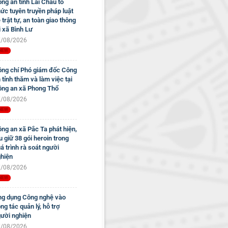
ng an tỉnh Lai Châu tổ
ức tuyên truyền pháp luật
 trật tự, an toàn giao thông
i xã Bình Lư
/08/2026
ng chí Phó giám đốc Công
 tỉnh thăm và làm việc tại
ng an xã Phong Thổ
/08/2026
ng an xã Pắc Ta phát hiện,
u giữ 38 gói heroin trong
á trình rà soát người
hiện
/08/2026
g dụng Công nghệ vào
ng tác quản lý, hỗ trợ
ười nghiện
/08/2026