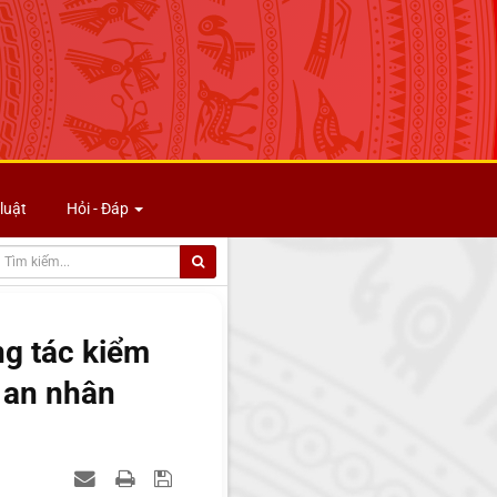
luật
Hỏi - Đáp
ng tác kiểm
g an nhân