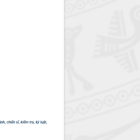
ành
,
chiến sĩ
,
kiểm tra
,
kỷ luật
,