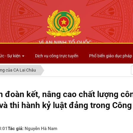
Công an tỉnh Lai Châu
ức - Sự kiện
Dịch vụ công trực tuyến
Phổ biến giáo dục pháp 
ng của CA Lai Châu
nh đoàn kết, nâng cao chất lượng cô
 và thi hành kỷ luật đảng trong Côn
3:01
Tác giả:
Nguyễn Hà Nam