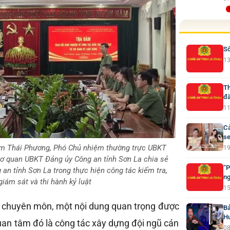
Số
13
Th
đà
11
Cả
se
ạm Thái Phương, Phó Chủ nhiệm thường trực UBKT
19
Cơ quan UBKT Đảng ủy Công an tỉnh Sơn La chia sẻ
“P
an tỉnh Sơn La trong thực hiện công tác kiểm tra,
ng
giám sát và thi hành kỷ luật
15
 chuyên môn, một nội dung quan trọng được
Bả
H
quan tâm đó là công tác xây dựng đội ngũ cán
08