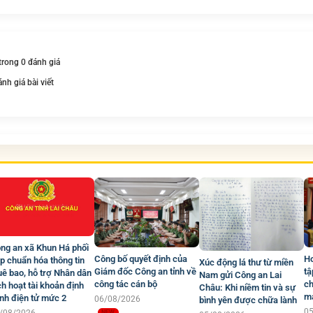
 trong 0 đánh giá
ánh giá bài viết
ng an xã Khun Há phối
Công bố quyết định của
Hơ
p chuẩn hóa thông tin
Xúc động lá thư từ miền
Giám đốc Công an tỉnh về
tậ
uê bao, hỗ trợ Nhân dân
Nam gửi Công an Lai
công tác cán bộ
ch
ch hoạt tài khoản định
Châu: Khi niềm tin và sự
mạ
nh điện tử mức 2
06/08/2026
bình yên được chữa lành
0