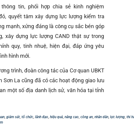
 thông tin, phối hợp chia sẻ kinh nghiệm
đó, quyết tâm xây dựng lực lượng kiểm tra
ng mạnh, xứng đáng là công cụ sắc bén góp
, xây dựng lực lượng CAND thật sự trong
ính quy, tinh nhuệ, hiện đại, đáp ứng yêu
ình hình mới.
ơng trình, đoàn công tác của Cơ quan UBKT
h Sơn La cũng đã có các hoạt động giao lưu
n một số địa danh lịch sử, văn hóa tại tỉnh
uan
,
giám sát
,
tổ chức
,
lãnh đạo
,
hiệu quả
,
nâng cao
,
công an
,
nhân dân
,
lực lượng
,
thi h
àm