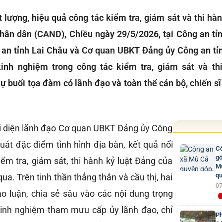
lượng, hiệu quả công tác kiểm tra, giám sát và thi hàn
hân dân (CAND), Chiều ngày 29/5/2026, tại Công an tỉ
an tỉnh Lai Châu và Cơ quan UBKT Đảng ủy Công an tỉn
kinh nghiệm trong công tác kiểm tra, giám sát và th
 buổi tọa đàm có lãnh đạo và toàn thể cán bộ, chiến 
ại diện lãnh đạo Cơ quan UBKT Đảng ủy Công
quát đặc điểm tình hình địa bàn, kết quả nổi
Cô
gó
iểm tra, giám sát, thi hành kỷ luật Đảng của
Mư
qu
qua. Trên tinh thần thẳng thắn và cầu thị, hai
07
ảo luận, chia sẻ sâu vào các nội dung trọng
kinh nghiệm tham mưu cấp ủy lãnh đạo, chỉ
Ph