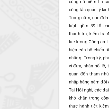
củng cố niềm tin củ
công tác quản lý kinh 
Trong năm, các đơn 
lượt, gồm 39 tổ ch
thanh tra, kiểm tra 
lực lượng Công an L
hiện cán bộ chiến s
nhũng. Trong kỳ, ph
vi đưa, nhận hối lộ, 
quan đến tham nhũng
nhập hàng năm đối vớ
Tại Hội nghị, các đạ
khó khăn trong côn
thực hành tiết kiệ