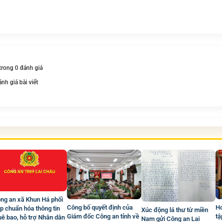
 trong 0 đánh giá
ánh giá bài viết
ng an xã Khun Há phối
Công bố quyết định của
Hơ
p chuẩn hóa thông tin
Xúc động lá thư từ miền
Giám đốc Công an tỉnh về
tậ
uê bao, hỗ trợ Nhân dân
Nam gửi Công an Lai