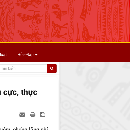
luật
Hỏi - Đáp
 cực, thực
kiệm, chống lãng phí