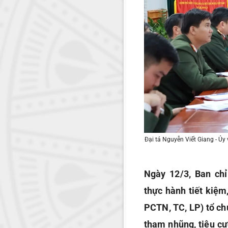
Đại tá Nguyễn Viết Giang - Ủy
Ngày 12/3, Ban ch
thực hành tiết kiệm
PCTN, TC, LP) tổ ch
tham nhũng, tiêu cự