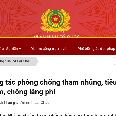
Công an tỉnh Lai Châu
ức - Sự kiện
Dịch vụ công trực tuyến
Phổ biến giáo dục pháp 
ng của CA Lai Châu
g tác phòng chống tham nhũng, tiêu
m, chống lãng phí
:51
Tác giả:
An ninh Lai Châu
đạo Phòng chống tham nhũng, tiêu cực, thực hành tiết 