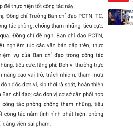
15
p để thực hiện tốt công tác này.
Bả
ghị, Đồng chí Trưởng Ban chỉ đạo PCTN, TC,
H
08
công tác phòng, chống tham nhũng, tiêu cực,
 qua. Đồng chí đề nghị Ban chỉ đạo PCTN,
iệt nghiêm túc các văn bản cấp trên, thực
hiệm vụ của Ban chỉ đạo trong công tác
ũng, tiêu cực, lãng phí; Đơn vị thường trực
n nâng cao vai trò, trách nhiệm, tham mưu
 đôn đốc đơn vị, kịp thời rà soát, hoàn thiện
 Ban chỉ đạo; các đơn vị cơ sở cần phối hợp
ện công tác phòng chống tham nhũng, tiêu
tốt công tác nắm tình hình phát hiện, phòng
, đảng viên sai phạm.