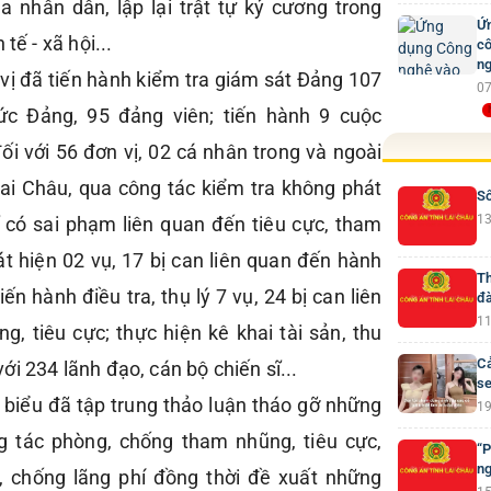
a nhân dân, lập lại trật tự kỷ cương trong
Ứn
tế - xã hội...
cô
ng
vị đã tiến hành kiểm tra giám sát Đảng 107
07
ức Đảng, 95 đảng viên; tiến hành 9 cuộc
đối với 56 đơn vị, 02 cá nhân trong và ngoài
ai Châu, qua công tác kiểm tra không phát
Số
13
ĩ có sai phạm liên quan đến tiêu cực, tham
át hiện 02 vụ, 17 bị can liên quan đến hành
Th
tiến hành điều tra, thụ lý 7 vụ, 24 bị can liên
đà
11
, tiêu cực; thực hiện kê khai tài sản, thu
Cả
i 234 lãnh đạo, cán bộ chiến sĩ...
se
i biểu đã tập trung thảo luận tháo gỡ những
19
g tác phòng, chống tham nhũng, tiêu cực,
“P
ng
m, chống lãng phí đồng thời đề xuất những