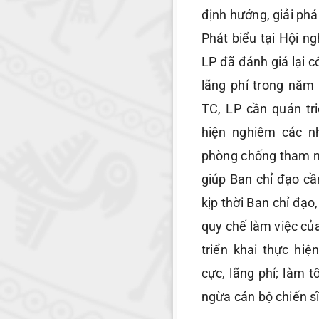
định hướng, giải phá
Phát biểu tại Hội n
LP đã đánh giá lại 
lãng phí trong năm
TC, LP cần quán tr
hiện nghiêm các n
phòng chống tham nh
giúp Ban chỉ đạo cầ
kịp thời Ban chỉ đạo,
quy chế làm việc của
triển khai thực hi
cực, lãng phí; làm 
ngừa cán bộ chiến sĩ