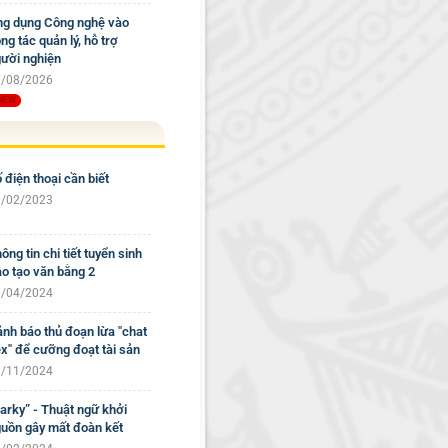
g dụng Công nghệ vào
ng tác quản lý, hỗ trợ
ười nghiện
/08/2026
 điện thoại cần biết
/02/2023
ông tin chi tiết tuyển sinh
o tạo văn bằng 2
/04/2024
nh báo thủ đoạn lừa "chat
x" để cưỡng đoạt tài sản
/11/2024
arky” - Thuật ngữ khởi
uồn gây mất đoàn kết