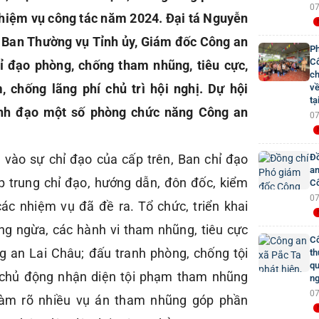
07
nhiệm vụ công tác năm 2024. Đại tá Nguyễn
n Ban Thường vụ Tỉnh ủy, Giám đốc Công an
Ph
Cô
hỉ đạo phòng, chống tham nhũng, tiêu cực,
ch
, chống lãng phí chủ trì hội nghị. Dự hội
về
tạ
lãnh đạo một số phòng chức năng Công an
07
vào sự chỉ đạo của cấp trên, Ban chỉ đạo
Đồ
an
p trung chỉ đạo, hướng dẫn, đôn đốc, kiểm
Cô
07
các nhiệm vụ đã đề ra. Tổ chức, triển khai
ng ngừa, các hành vi tham nhũng, tiêu cực
Cô
g an Lai Châu; đấu tranh phòng, chống tội
th
qu
chủ động nhận diện tội phạm tham nhũng
ng
07
 làm rõ nhiều vụ án tham nhũng góp phần