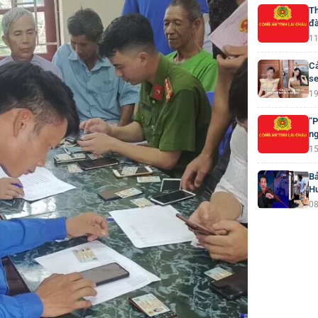
Th
đà
11
Cả
se
19
“P
ng
15
Bả
H
08