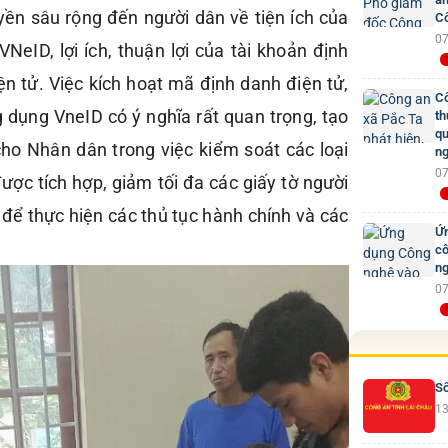
uyền sâu rộng đến người dân về tiện ích của
Cô
07
eID, lợi ích, thuận lợi của tài khoản định
ện tử. Việc kích hoạt mã định danh điện tử,
Cô
g dụng VneID có ý nghĩa rất quan trọng, tạo
th
qu
 cho Nhân dân trong việc kiểm soát các loại
ng
07
ược tích hợp, giảm tối đa các giấy tờ người
để thực hiện các thủ tục hành chính và các
Ứn
cô
ng
07
Số
13