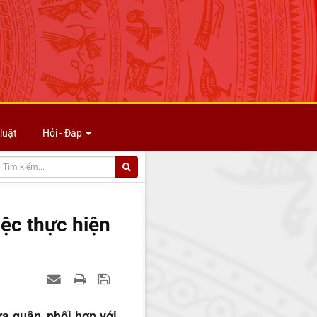
luật
Hỏi - Đáp
iệc thực hiện
a quân, phối hợp với