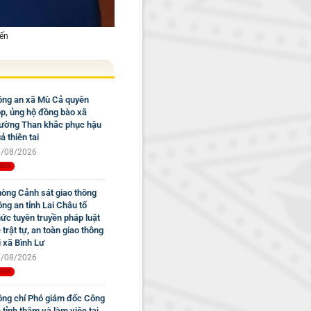
yến
ng an xã Mù Cả quyên
p, ủng hộ đồng bào xã
ờng Than khắc phục hậu
ả thiên tai
/08/2026
òng Cảnh sát giao thông
ng an tỉnh Lai Châu tổ
ức tuyên truyền pháp luật
 trật tự, an toàn giao thông
i xã Bình Lư
/08/2026
ng chí Phó giám đốc Công
 tỉnh thăm và làm việc tại