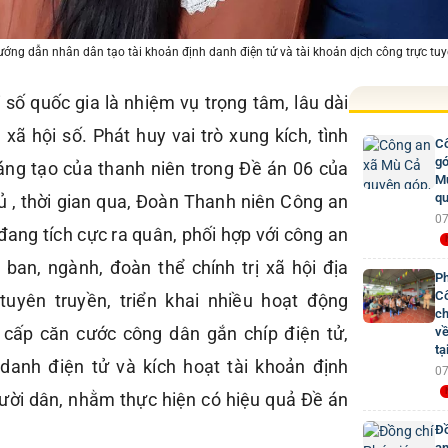
ớng dẫn nhân dân tạo tài khoản định danh điện tử và tài khoản dịch công trực tu
 số quốc gia là nhiệm vụ trọng tâm, lâu dài
 xã hội số. Phát huy vai trò xung kích, tình
Cô
gó
áng tạo của thanh niên trong Đề án 06 của
Mư
qu
 , thời gian qua, Đoàn Thanh niên Công an
07
đang tích cực ra quân, phối hợp với công an
c ban, ngành, đoàn thể chính trị xã hội địa
Ph
Cô
uyên truyền, triển khai nhiều hoạt động
ch
c cấp căn cước công dân gắn chíp điện tử,
về
tạ
 danh điện tử và kích hoạt tài khoản định
07
ười dân, nhằm thực hiện có hiệu quả Đề án
Đồ
an