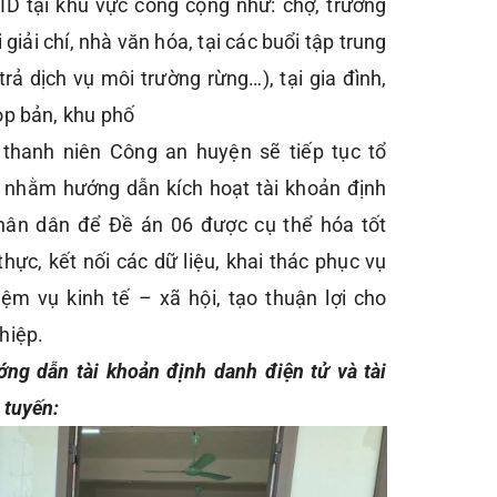
D tại khu vực công cộng như: chợ, trường
 giải chí, nhà văn hóa, tại các buổi tập trung
trả dịch vụ môi trường rừng…), tại gia đình,
ọp bản, khu phố
n thanh niên Công an huyện sẽ tiếp tục tổ
 nhằm hướng dẫn kích hoạt tài khoản định
hân dân để Đề án 06 được cụ thể hóa tốt
thực, kết nối các dữ liệu, khai thác phục vụ
ệm vụ kinh tế – xã hội, tạo thuận lợi cho
hiệp.
ng dẫn tài khoản định danh điện tử và tài
 tuyến: