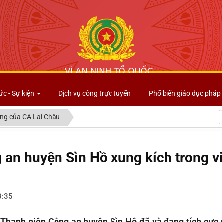
Công an tỉnh Lai Châu
ức - Sự kiện
Dịch vụ công trực tuyến
Phổ biến giáo dục pháp 
ng của CA Lai Châu
g an huyện Sìn Hồ xung kích trong v
3:35
 Thanh niên Công an huyện Sìn Hô đã và đang tích cực r