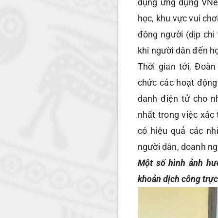
dụng ứng dụng VNeI
học, khu vực vui chơi
đông người (dịp chi 
khi người dân đến h
Thời gian tới, Đoà
chức các hoạt động
danh điện tử cho n
nhất trong việc xác 
có hiệu quả các nhi
người dân, doanh ng
Một số hình ảnh hướ
khoản dịch công trực