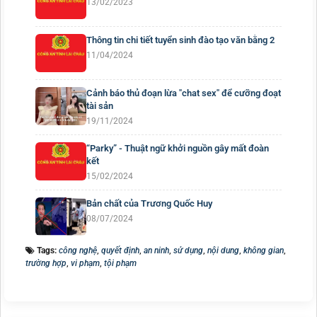
13/02/2023
Thông tin chi tiết tuyển sinh đào tạo văn bằng 2
11/04/2024
Cảnh báo thủ đoạn lừa "chat sex" để cưỡng đoạt
tài sản
19/11/2024
“Parky” - Thuật ngữ khởi nguồn gây mất đoàn
kết
15/02/2024
Bản chất của Trương Quốc Huy
08/07/2024
Tags:
công nghệ
,
quyết định
,
an ninh
,
sử dụng
,
nội dung
,
không gian
,
trường hợp
,
vi phạm
,
tội phạm