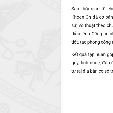
Sau thời gian tổ c
Khoen On đã cơ bản
sự, võ thuật theo ch
điều lệnh Công an nh
tiết, tác phong công
Kết quả tập huấn gó
quy, tinh nhuệ, đáp
tự tại địa bàn cơ sở t