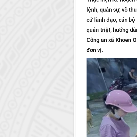
lệnh, quân sự, võ t
cử lãnh đạo, cán bộ
quán triệt, hướng dẫ
Công an xã Khoen On 
đơn vị.