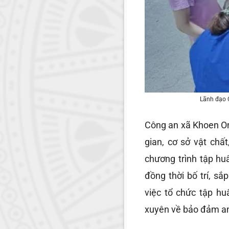
Lãnh đạo C
Công an xã Khoen On
gian, cơ sở vật chấ
chương trình tập huấ
đồng thời bố trí, 
việc tổ chức tập h
xuyên về bảo đảm an n