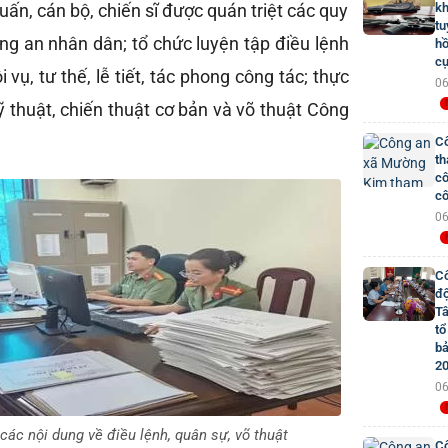
uấn, cán bộ, chiến sĩ được quán triệt các quy
kh
tu
ng an nhân dân; tổ chức luyện tập điều lệnh
hồ
cụ
i vụ, tư thế, lễ tiết, tác phong công tác; thực
06
 thuật, chiến thuật cơ bản và võ thuật Công
Cô
th
cô
cô
06
Cô
đ
Tâ
tổ
bả
2
06
các nội dung về điều lệnh, quân sự, võ thuật
Cô