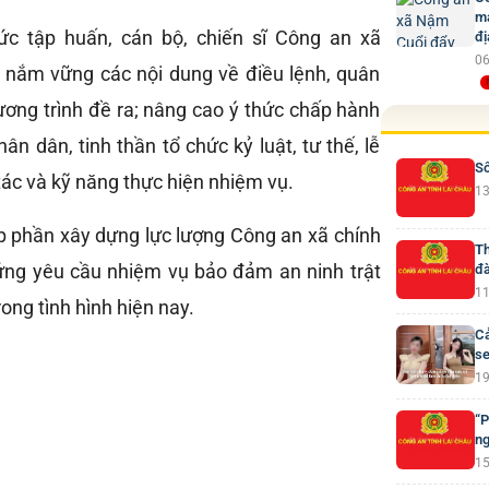
mạ
hức tập huấn, cán bộ, chiến sĩ Công an xã
đị
06
 nắm vững các nội dung về điều lệnh, quân
ương trình đề ra; nâng cao ý thức chấp hành
ân dân, tinh thần tổ chức kỷ luật, tư thế, lễ
Số
 tác và kỹ năng thực hiện nhiệm vụ.
13
p phần xây dựng lực lượng Công an xã chính
Th
 ứng yêu cầu nhiệm vụ bảo đảm an ninh trật
đà
11
rong tình hình hiện nay.
Cả
se
19
“P
ng
15