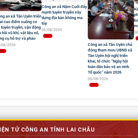
Công an xã Nậm Cuổi đẩy
Ki
mạnh tuyên truyền xây
ph
ng an xã Tân Uyên triển
dựng địa bàn không ma
bu
ai cao điểm xuống cơ
túy
mạ
 tuyên truyền, vận động
06/08/2026
0
u hồi vũ khí, vật liệu nổ,
ng cụ hỗ trợ và pháo
Công an xã Tân Uyên chủ
/08/2026
động tham mưu UBND xã
Tân Uyên hội nghị triển
khai, tổ chức “Ngày hội
toàn dân bảo vệ an ninh
Tổ quốc” năm 2026
06/08/2026
IỆN TỬ CÔNG AN TỈNH LAI CHÂU