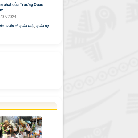
n chất của Trương Quốc
uy
/07/2024
gia
,
chiến sĩ
,
quán triệt
,
quân sự