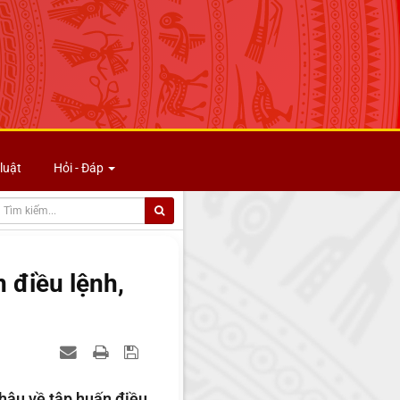
luật
Hỏi - Đáp
 điều lệnh,
hâu về tập huấn điều