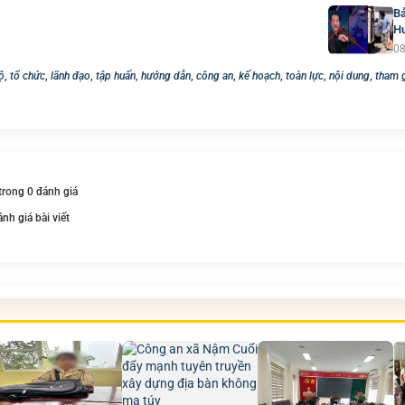
Bả
H
08
ộ
,
tổ chức
,
lãnh đạo
,
tập huấn
,
hướng dẫn
,
công an
,
kế hoạch
,
toàn lực
,
nội dung
,
tham 
 trong 0 đánh giá
ánh giá bài viết