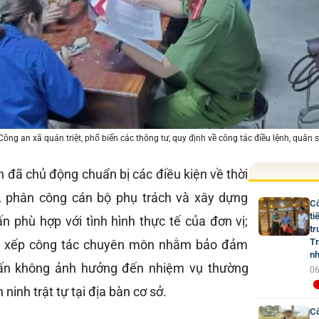
ông an xã quán triệt, phổ biến các thông tư, quy định về công tác điều lệnh, quân s
 đã chủ động chuẩn bị các điều kiện về thời
t, phân công cán bộ phụ trách và xây dựng
Cô
ti
n phù hợp với tình hình thực tế của đơn vị;
tr
Tr
sắp xếp công tác chuyên môn nhằm bảo đảm
nh
uấn không ảnh hưởng đến nhiệm vụ thường
06
inh trật tự tại địa bàn cơ sở.
Cô