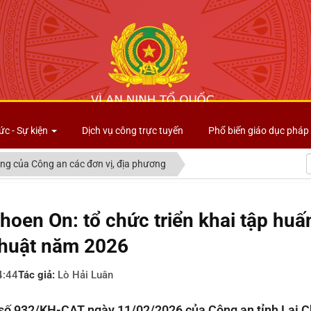
Công an tỉnh Lai Châu
ức - Sự kiện
Dịch vụ công trực tuyến
Phổ biến giáo dục pháp 
ng của Công an các đơn vị, địa phương
hoen On: tổ chức triển khai tập huấn
thuật năm 2026
4:44
Tác giả:
Lò Hải Luân
số 932/KH-CAT ngày 11/02/2026 của Công an tỉnh Lai C