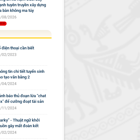
nh tuyên truyền xây dựng
a bàn không ma túy
/08/2026
 điện thoại cần biết
/02/2023
ông tin chi tiết tuyển sinh
o tạo văn bằng 2
/04/2024
nh báo thủ đoạn lừa "chat
x" để cưỡng đoạt tài sản
/11/2024
arky” - Thuật ngữ khởi
uồn gây mất đoàn kết
/02/2024