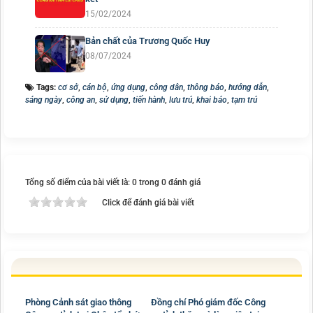
15/02/2024
Bản chất của Trương Quốc Huy
08/07/2024
Tags:
cơ sở
,
cán bộ
,
ứng dụng
,
công dân
,
thông báo
,
hướng dẫn
,
sáng ngày
,
công an
,
sử dụng
,
tiến hành
,
lưu trú
,
khai báo
,
tạm trú
Tổng số điểm của bài viết là: 0 trong 0 đánh giá
Click để đánh giá bài viết
Phòng Cảnh sát giao thông
Đồng chí Phó giám đốc Công