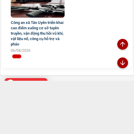
Công an xã Tân Uyên triển khai
cao điểm xuống cơ sở tuyên
truyền, vận động thu hồi vũ khí,
vật liệu nổ, công cụ hỗ trợ và
pháo
06/08/2026
Đã kết nối EMC
TRANG THÔNG TIN ĐIỆN TỬ CÔNG AN TỈNH
LAI CHÂU
Chịu trách nhiệm:
Đại tá Sùng A Súa - Phó Giám đốc Công an tỉnh -
Trưởng Ban Biên tập
Đường Nguyễn Hữu Thọ, Tổ 16, phường Tân Phong, tỉnh Lai Châu