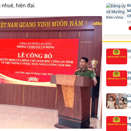
 nhuệ, hiện đại.
Đả
bố
Ch
05
Số
13
Th
đà
11
Cả
se
19
“P
ng
15