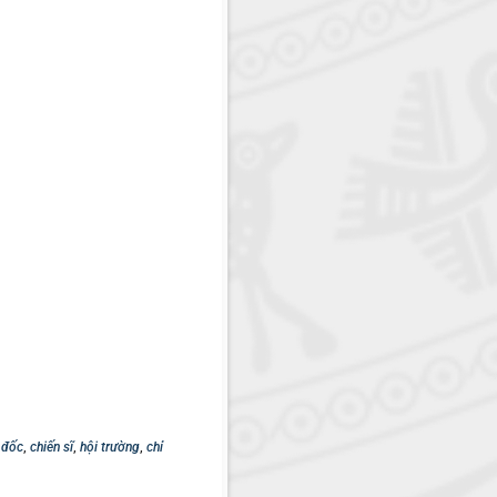
 đốc
,
chiến sĩ
,
hội trường
,
chỉ