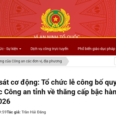
Công an tỉnh Lai Châu
ức - Sự kiện
Dịch vụ công trực tuyến
Phổ biến giáo dục pháp 
ng của Công an các đơn vị, địa phương
át cơ động: Tổ chức lễ công bố quy
 Công an tỉnh về thăng cấp bậc hà
026
9:59
Tác giả:
Trần Hải Đăng