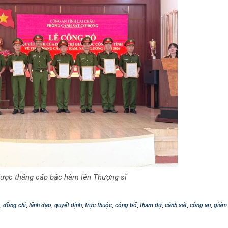
được thăng cấp bậc hàm lên Thượng sĩ
,
đồng chí
,
lãnh đạo
,
quyết định
,
trực thuộc
,
công bố
,
tham dự
,
cảnh sát
,
công an
,
giám