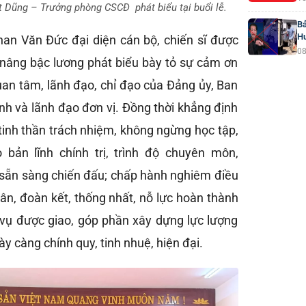
ệt Dũng – Trưởng phòng CSCĐ phát biểu tại buổi lễ.
Bả
H
han Văn Đức đại diện cán bộ, chiến sĩ được
08
nâng bậc lương phát biểu bày tỏ sự cảm ơn
uan tâm, lãnh đạo, chỉ đạo của Đảng ủy, Ban
nh và lãnh đạo đơn vị. Đồng thời khẳng định
 tinh thần trách nhiệm, không ngừng học tập,
 bản lĩnh chính trị, trình độ chuyên môn,
 sẵn sàng chiến đấu; chấp hành nghiêm điều
ân, đoàn kết, thống nhất, nỗ lực hoàn thành
vụ được giao, góp phần xây dựng lực lượng
y càng chính quy, tinh nhuệ, hiện đại.