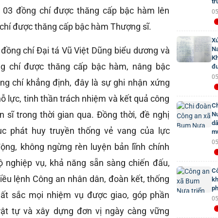
tr
 03 đồng chí được thăng cấp bậc hàm lên
05
 chí được thăng cấp bậc hàm Thượng sĩ.
Xú
ễ, đồng chí Đại tá Vũ Việt Dũng biểu dương và
Na
Kh
g chí được thăng cấp bậc hàm, nâng bậc
đư
05
g chí khẳng định, đây là sự ghi nhận xứng
ỗ lực, tinh thần trách nhiệm và kết quả công
Ch
n sĩ trong thời gian qua. Đồng thời, đề nghị
Nư
dâ
tục phát huy truyền thống vẻ vang của lực
mứ
05
ộng, không ngừng rèn luyện bản lĩnh chính
 độ nghiệp vụ, khả năng sẵn sàng chiến đấu,
Cô
ều lệnh Công an nhân dân, đoàn kết, thống
kh
ph
uất sắc mọi nhiệm vụ được giao, góp phần
05
rật tự và xây dựng đơn vị ngày càng vững