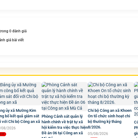
 trong 0 đánh giá
ánh giá bài viết
ng ủy xã Mường Kim
Chi bộ Công an xã Khoen
ng bố kết quả giám sát
On tổ chức sinh hoạt chi
Phòng Cảnh sát quản lý
i với Chi bộ Công an xã
bộ thường kỳ tháng
hành chính về trật tự xã
C
8/2026.
hội kiểm tra việc thực hiện
Ph
/08/2026
Đề án 06 tại Công an xã
gi
05/08/2026