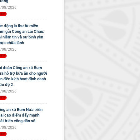
ường
/08/2026
c động lá thư từ miền
m gửi Công an Lai Châu:
i niềm tin và sự bình yên
ợc chữa lành
/08/2026
i đoàn Công an xã Bum
a hỗ trợ bữa ăn cho người
n đến kích hoạt định danh
c độ 2
/08/2026
ng an xã Bum Nưa triển
ai cao điểm đẩy mạnh
át triển công dân số
/08/2026