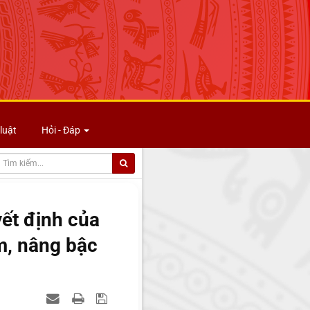
luật
Hỏi - Đáp
ết định của
m, nâng bậc