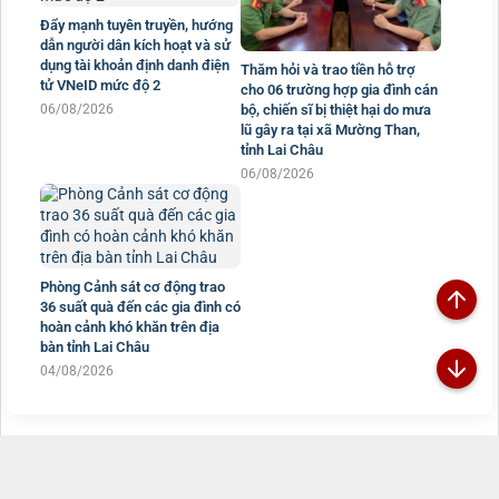
Đẩy mạnh tuyên truyền, hướng
dẫn người dân kích hoạt và sử
dụng tài khoản định danh điện
Thăm hỏi và trao tiền hỗ trợ
tử VNeID mức độ 2
cho 06 trường hợp gia đình cán
06/08/2026
bộ, chiến sĩ bị thiệt hại do mưa
lũ gây ra tại xã Mường Than,
tỉnh Lai Châu
06/08/2026
Phòng Cảnh sát cơ động trao
36 suất quà đến các gia đình có
hoàn cảnh khó khăn trên địa
bàn tỉnh Lai Châu
04/08/2026
Đã kết nối EMC