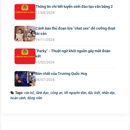
Thông tin chi tiết tuyển sinh đào tạo văn bằng 2
11/04/2024
Cảnh báo thủ đoạn lừa "chat sex" để cưỡng đoạt
tài sản
19/11/2024
“Parky” - Thuật ngữ khởi nguồn gây mất đoàn
kết
15/02/2024
Bản chất của Trương Quốc Huy
08/07/2024
Tags:
cán bộ
,
lãnh đạo
,
công an
,
tết nguyên đán
,
đặc biệt
,
nhân dịp
,
hoàn cảnh
,
động viên