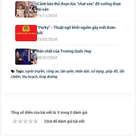
Cảnh báo thủ đoạn lừa "chat sex" để cưỡng đoạt
tài sản
19/11/2024
“Parky” - Thuật ngữ khởi nguồn gây mất đoàn
kết
15/02/2024
Bản chất của Trương Quốc Huy
08/07/2024
Tags:
tuyên truyền
,
công an
,
tân uyên
,
nhân dân
,
sử dụng
,
giúp đỡ
,
lấn
chiếm
,
thu hoạch
,
lòng đường
Tổng số điểm của bài viết là: 0 trong 0 đánh giá
Click để đánh giá bài viết