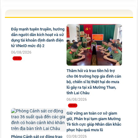
Đẩy mạnh tuyên truyền, hướng
dẫn người dân kích hoạt và sử
dụng tài khoản định danh điện
tử VNeID mức độ 2
06/08/2026
Thăm hỏi và trao tiền hỗ trợ
cho 06 trường hợp gia đình cán
bộ, chiến sĩ bị thiệt hại do mưa
lũ gây ra tại xã Mường Than,
tỉnh Lai Châu
06/08/2026
Giữ vững an toàn cơ sở giam
giữ, Phân trại tạm giam Mường
Tè tích cực giúp Nhân dân khắc
phục hậu quả mưa lũ
Phòng Cảnh sát cơ động trao
03/08/2026